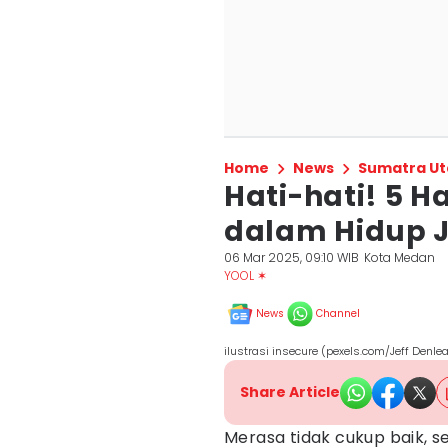
Home
News
Sumatra Ut
Hati-hati! 5 H
dalam Hidup J
06 Mar 2025, 09:10 WIB
Kota Medan
YOOL ✶
News
Channel
ilustrasi insecure (pexels.com/Jeff Denle
Share Article
Merasa tidak cukup baik, 