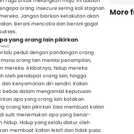
n ragu untuk melangkah maju. Ini adalah
mengapa orang
insecure
sering kali stagnan
More 
 mereka. Jangan biarkan ketakutan akan
lian. Berani mencoba dan berani gagal
sukses.
pa yang orang lain pikirkan
tneva)
erlalu peduli dengan pandangan orang
imana orang lain menilai penampilan,
 mereka. Akibatnya, hidup mereka
h oleh pendapat orang lain, hingga
an kenyamanan diri sendiri. Kalian
k bebas dalam mengambil keputusan
irkan apa yang orang lain katakan.
g orang lain pikirkan bisa membuat kalian
n jadi sulit menemukan apa yang benar-
 hidup. Hidup yang selalu diatur oleh
kan membuat kalian lelah dan tidak puas.