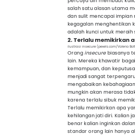
percaya diri membuat kalia
salah satu alasan utama 
dan sulit mencapai impian
kegagalan menghentikan ka
adalah kunci untuk meraih 
2. Terlalu memikirkan a
ilustrasi insecure (pexels.com/Valeria Bol
Orang
insecure
biasanya t
lain. Mereka khawatir baga
kemampuan, dan keputusan
menjadi sangat terpengaru
mengabaikan kebahagiaan d
mungkin akan merasa tida
karena terlalu sibuk memik
Terlalu memikirkan apa yan
kehilangan jati diri. Kalia
benar kalian inginkan dalam
standar orang lain hanya a