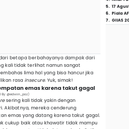
5
.
17 Agus
6
.
Piala A
7
.
GIIAS 2
dari betapa berbahayanya dampak dari
ng kali tidak terlihat namun sangat
membahas lima hal yang bisa hancur jika
likan rasa
insecure
. Yuk, simak!
empatan emas karena takut gagal
O By: @edwiin_paz)
re
sering kali tidak yakin dengan
. Akibatnya, mereka cenderung
n emas yang datang karena takut gagal.
ak cukup baik atau khawatir tidak mampu