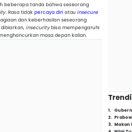
alah beberapa tanda bahwa seseorang
ity
. Rasa tidak
percaya diri
atau
insecure
agiaan dan keberhasilan seseorang
 dibiarkan,
insecurity
bisa mempengaruhi
 menghancurkan masa depan kalian.
Trendi
1
.
Gubern
2
.
Prabow
3
.
Makan B
4
.
Nilai T