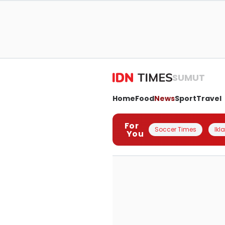
SUMUT
Home
Food
News
Sport
Travel
For
Soccer Times
Ikl
You