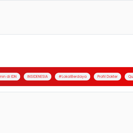
anin di IDN
INSIDENESIA
#LokalBerdaya
Profil Dokter
Qu