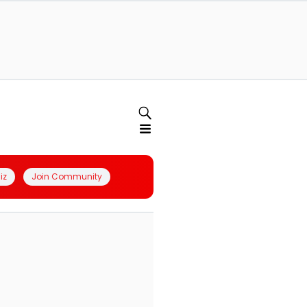
iz
Join Community