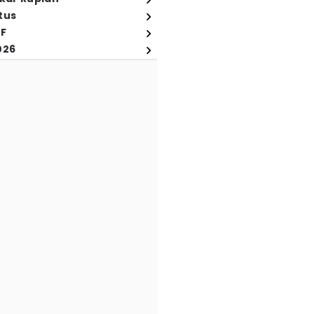
tus
FF
026