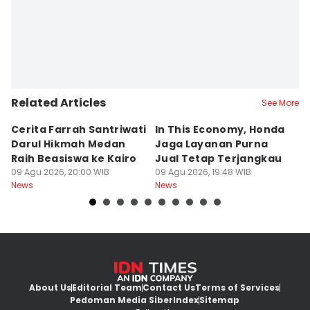
Related Articles
See More
Cerita Farrah Santriwati
In This Economy, Honda
T
Darul Hikmah Medan
Jaga Layanan Purna
K
Raih Beasiswa ke Kairo
Jual Tetap Terjangkau
T
09 Agu 2026, 20:00 WIB
09 Agu 2026, 19:48 WIB
Pe
09
News
News
Ne
About Us
Editorial Team
Contact Us
Terms of Services
Pedoman Media Siber
Index
Sitemap