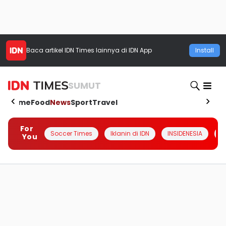
Baca artikel
IDN Times
lainnya di IDN App
Install
SUMUT
Home
Food
News
Sport
Travel
For
Soccer Times
Iklanin di IDN
INSIDENESIA
#
You