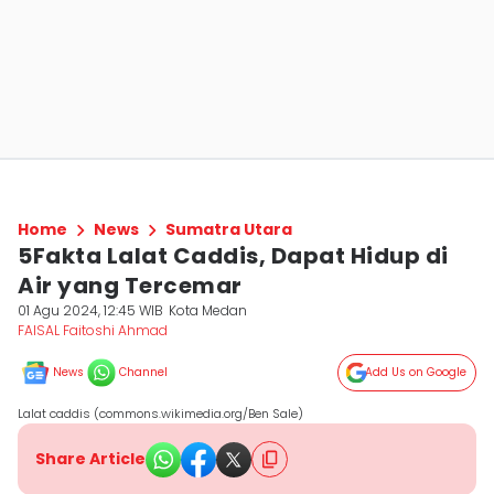
Home
News
Sumatra Utara
5Fakta Lalat Caddis, Dapat Hidup di
Air yang Tercemar
01 Agu 2024, 12:45 WIB
Kota Medan
FAISAL Faitoshi Ahmad
News
Channel
Add Us on Google
Lalat caddis (commons.wikimedia.org/Ben Sale)
Share Article