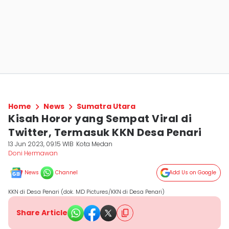
Home
News
Sumatra Utara
Kisah Horor yang Sempat Viral di
Twitter, Termasuk KKN Desa Penari
13 Jun 2023, 09:15 WIB
Kota Medan
Doni Hermawan
News
Channel
Add Us on Google
KKN di Desa Penari (dok. MD Pictures/KKN di Desa Penari)
Share Article