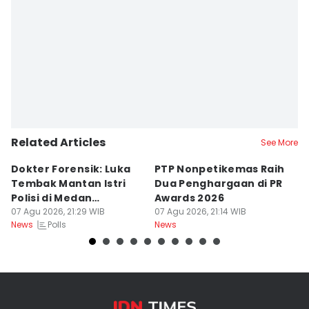
Related Articles
See More
Dokter Forensik: Luka
PTP Nonpetikemas Raih
E
Tembak Mantan Istri
Dua Penghargaan di PR
M
Polisi di Medan
Awards 2026
Sa
Berkarakter Tempel
07 Agu 2026, 21:29 WIB
07 Agu 2026, 21:14 WIB
07
Polls
News
News
Ne