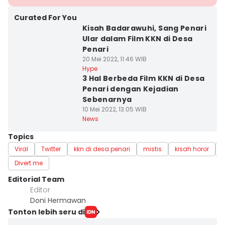
Curated For You
Kisah Badarawuhi, Sang Penari
Ular dalam Film KKN di Desa
Penari
20 Mei 2022, 11:46 WIB
Hype
3 Hal Berbeda Film KKN di Desa
Penari dengan Kejadian
Sebenarnya
10 Mei 2022, 13:05 WIB
News
Topics
Viral
Twitter
kkn di desa penari
mistis
kisah horor
Divert me
Editorial Team
Editor
Doni Hermawan
Tonton lebih seru di