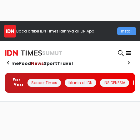
Baca artikel
IDN Times
lainnya di IDN App
Install
SUMUT
Home
Food
News
Sport
Travel
For
Soccer Times
Iklanin di IDN
INSIDENESIA
#
You