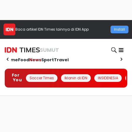
Baca artikel
IDN Times
lainnya di IDN App
Install
SUMUT
Home
Food
News
Sport
Travel
For
Soccer Times
Iklanin di IDN
INSIDENESIA
#
You