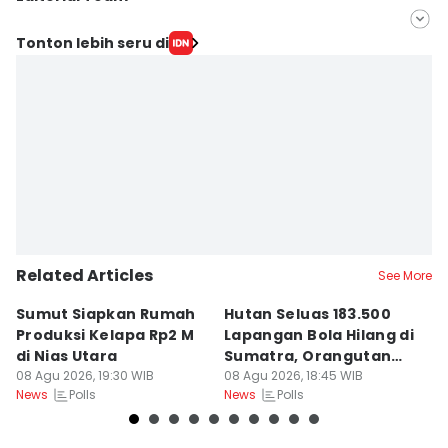
Editor
Tonton lebih seru di
Masdalena Napitupulu
Editor
Doni Hermawan
Related Articles
See More
Sumut Siapkan Rumah
Hutan Seluas 183.500
5
Produksi Kelapa Rp2 M
Lapangan Bola Hilang di
S
di Nias Utara
Sumatra, Orangutan
P
08 Agu 2026, 19:30 WIB
Tertekan
08 Agu 2026, 18:45 WIB
08
Polls
Polls
News
News
Ne