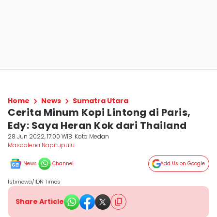
Home
News
Sumatra Utara
Cerita Minum Kopi Lintong di Paris,
Edy: Saya Heran Kok dari Thailand
28 Jun 2022, 17:00 WIB
Kota Medan
Masdalena Napitupulu
News
Channel
Add Us on Google
Istimewa/IDN Times
Share Article