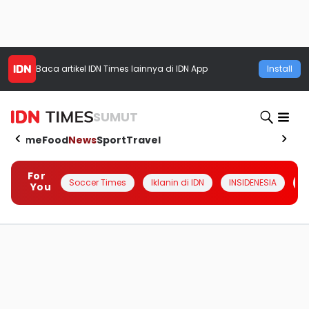
Baca artikel
IDN Times
lainnya di IDN App
Install
SUMUT
Home
Food
News
Sport
Travel
For
Soccer Times
Iklanin di IDN
INSIDENESIA
#
You