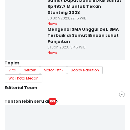
Sumut Dapat Dana BOKB Sumut
Rp493,7 M untuk Tekan
Stunting 2023
30 Jan 2023, 22:15 WIB
News
Mengenal SMA Unggul Del, SMA
Terbaik di Sumut Binaan Luhut
Panjaitan
31 Jan 2023, 13:45 WIB
News
Topics
Viral
netizen
Motor listrik
Bobby Nasution
Wali Kota Medan
Editorial Team
Editor
Tonton lebih seru di
Doni Hermawan
Editor
Indah Permatasari