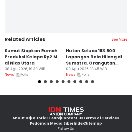
Related Articles
See More
Sumut Siapkan Rumah
Hutan Seluas 183.500
5
Produksi Kelapa Rp2 M
Lapangan Bola Hilang di
S
di Nias Utara
Sumatra, Orangutan
P
08 Agu 2026, 19:30 WIB
Tertekan
08 Agu 2026, 18:45 WIB
08
Polls
Polls
News
News
Ne
About Us
Editorial Team
Contact Us
Terms of Services
Pedoman Media Siber
Index
Sitemap
Follow Us