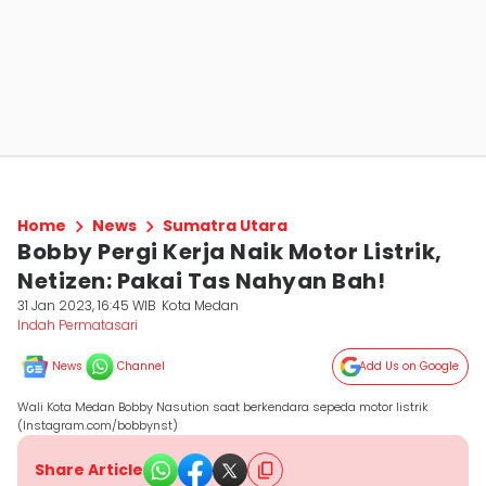
Home
News
Sumatra Utara
Bobby Pergi Kerja Naik Motor Listrik,
Netizen: Pakai Tas Nahyan Bah!
31 Jan 2023, 16:45 WIB
Kota Medan
Indah Permatasari
News
Channel
Add Us on Google
Wali Kota Medan Bobby Nasution saat berkendara sepeda motor listrik
(Instagram.com/bobbynst)
Share Article