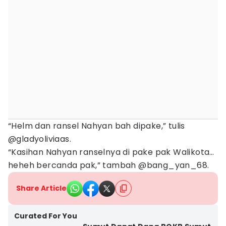
“Helm dan ransel Nahyan bah dipake,” tulis
@gladyoliviaas.
“Kasihan Nahyan ranselnya di pake pak Walikota…
heheh bercanda pak,” tambah @bang_yan_68.
Share Article
Curated For You