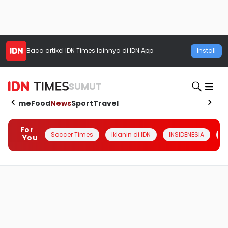
Baca artikel
IDN Times
lainnya di IDN App
Install
SUMUT
Home
Food
News
Sport
Travel
For
Soccer Times
Iklanin di IDN
INSIDENESIA
#
You