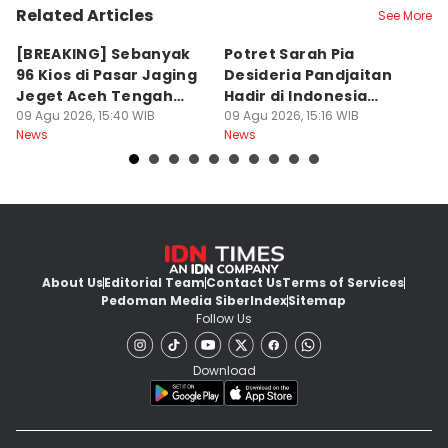
Related Articles
See More
[BREAKING] Sebanyak
Potret Sarah Pia
K
96 Kios di Pasar Jaging
Desideria Pandjaitan
P
Jeget Aceh Tengah
Hadir di Indonesia
P
Terbakar
09 Agu 2026, 15:40 WIB
Fashion Week 2026
09 Agu 2026, 15:16 WIB
09
News
News
Ne
About Us
Editorial Team
Contact Us
Terms of Services
Pedoman Media Siber
Index
Sitemap
Follow Us
Download