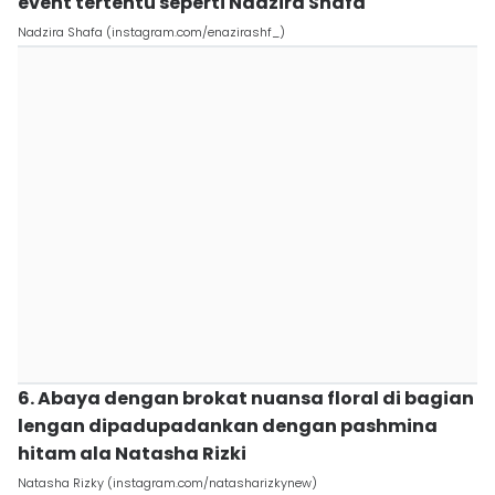
event tertentu seperti Nadzira Shafa
Nadzira Shafa (instagram.com/enazirashf_)
6. Abaya dengan brokat nuansa floral di bagian
lengan dipadupadankan dengan pashmina
hitam ala Natasha Rizki
Natasha Rizky (instagram.com/natasharizkynew)