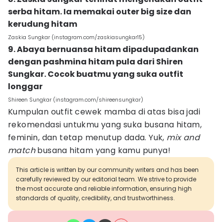
serba hitam. Ia memakai outer big size dan
kerudung hitam
Zaskia Sungkar (instagram.com/zaskiasungkar15)
9. Abaya bernuansa hitam dipadupadankan
dengan pashmina hitam pula dari Shiren
Sungkar. Cocok buatmu yang suka outfit
longgar
Shireen Sungkar (instagram.com/shireensungkar)
Kumpulan outfit cewek mamba di atas bisa jadi
rekomendasi untukmu yang suka busana hitam,
feminin, dan tetap menutup dada. Yuk,
mix and
match
busana hitam yang kamu punya!
This article is written by our community writers and has been
carefully reviewed by our editorial team. We strive to provide
the most accurate and reliable information, ensuring high
standards of quality, credibility, and trustworthiness.