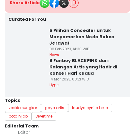
Share Article
Curated For You
5 Pilihan Concealer untuk
Menyamarkan Noda Bekas
Jerawat
08 Feb 2023, 14:30 WIB
News
9 Fanboy BLACKPINK dari
Kalangan Artis yang Hadir di
Konser Hari Kedua
14 Mar 2023, 08:21 WIB
Hype
Topics
zaskia sungkar
gaya artis
laudya cyntia bella
ootd hijab
Divert me
Editorial Team
Editor