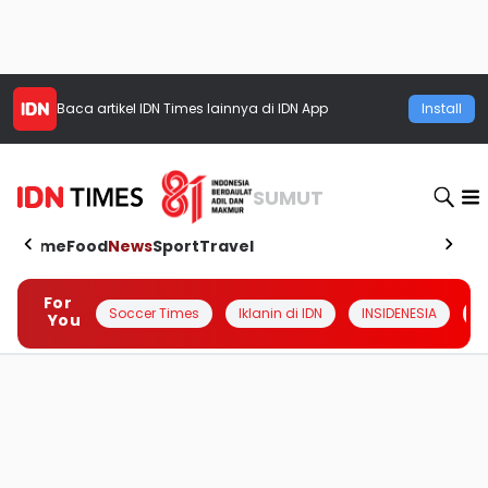
Baca artikel
IDN Times
lainnya di IDN App
Install
SUMUT
Home
Food
News
Sport
Travel
For
Soccer Times
Iklanin di IDN
INSIDENESIA
#
You