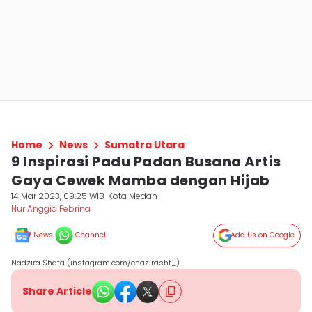
Home
News
Sumatra Utara
9 Inspirasi Padu Padan Busana Artis
Gaya Cewek Mamba dengan Hijab
14 Mar 2023, 09:25 WIB
Kota Medan
Nur Anggia Febrina
News
Channel
Add Us on Google
Nadzira Shafa (instagram.com/enazirashf_)
Share Article