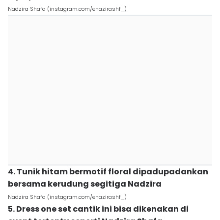
Nadzira Shafa (instagram.com/enazirashf_)
4. Tunik hitam bermotif floral dipadupadankan
bersama kerudung segitiga Nadzira
Nadzira Shafa (instagram.com/enazirashf_)
5. Dress one set cantik ini bisa dikenakan di