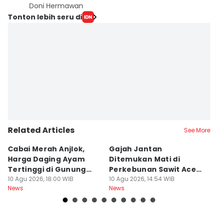
Doni Hermawan
Tonton lebih seru di
Related Articles
See More
Cabai Merah Anjlok,
Gajah Jantan
B
Harga Daging Ayam
Ditemukan Mati di
K
Tertinggi di Gunung
Perkebunan Sawit Aceh
D
Sitoli
10 Agu 2026, 18:00 WIB
Tamiang
10 Agu 2026, 14:54 WIB
10
News
News
Ne