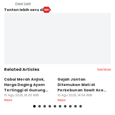
Desi Liati
Tonton lebih seru di
Related Articles
See More
Cabai Merah Anjlok,
Gajah Jantan
B
Harga Daging Ayam
Ditemukan Mati di
K
Tertinggi di Gunung
Perkebunan Sawit Aceh
D
Sitoli
10 Agu 2026, 18:00 WIB
Tamiang
10 Agu 2026, 14:54 WIB
10
News
News
Ne