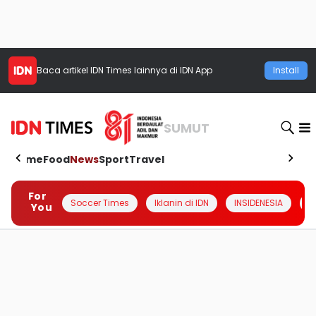
Baca artikel
IDN Times
lainnya di IDN App
Install
SUMUT
Home
Food
News
Sport
Travel
For
Soccer Times
Iklanin di IDN
INSIDENESIA
#
You