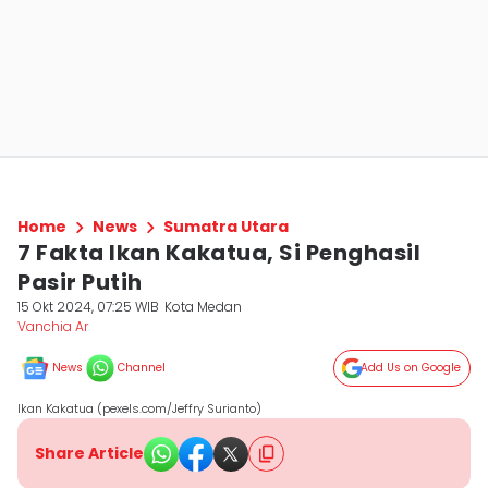
Home
News
Sumatra Utara
7 Fakta Ikan Kakatua, Si Penghasil
Pasir Putih
15 Okt 2024, 07:25 WIB
Kota Medan
Vanchia Ar
News
Channel
Add Us on Google
Ikan Kakatua (pexels.com/Jeffry Surianto)
Share Article