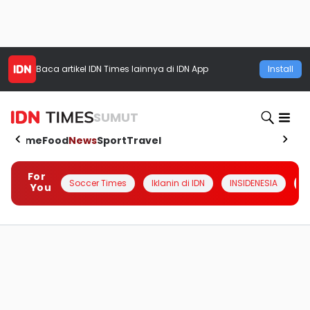
Baca artikel
IDN Times
lainnya di IDN App
Install
SUMUT
Home
Food
News
Sport
Travel
For
Soccer Times
Iklanin di IDN
INSIDENESIA
#
You