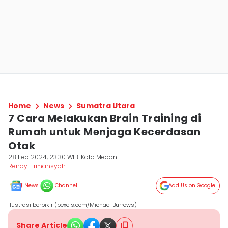
Home
News
Sumatra Utara
7 Cara Melakukan Brain Training di
Rumah untuk Menjaga Kecerdasan
Otak
28 Feb 2024, 23:30 WIB
Kota Medan
Rendy Firmansyah
News
Channel
Add Us on Google
ilustrasi berpikir (pexels.com/Michael Burrows)
Share Article