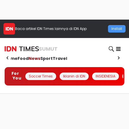
Baca artikel
IDN Times
lainnya di IDN App
Install
SUMUT
Home
Food
News
Sport
Travel
For
Soccer Times
Iklanin di IDN
INSIDENESIA
#
You