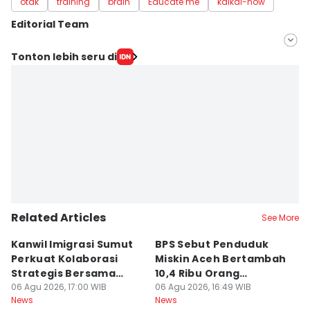
otak
training
brain
Educate me
kaikai-now
Editorial Team
Editor
Tonton lebih seru di
Mayang Ulfah Narimanda
Editor
Doni Hermawan
Related Articles
See More
Kanwil Imigrasi Sumut
BPS Sebut Penduduk
K
Perkuat Kolaborasi
Miskin Aceh Bertambah
A
Strategis Bersama
10,4 Ribu Orang
Do
BP3MI
06 Agu 2026, 17:00 WIB
Pascabencana
06 Agu 2026, 16:49 WIB
06
News
News
Ne