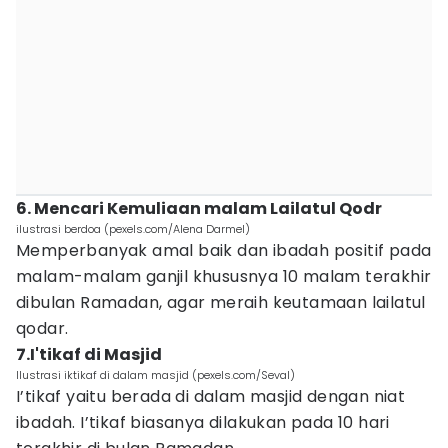
6. Mencari Kemuliaan malam Lailatul Qodr
ilustrasi berdoa (pexels.com/Alena Darmel)
Memperbanyak amal baik dan ibadah positif pada
malam-malam ganjil khususnya 10 malam terakhir
dibulan Ramadan, agar meraih keutamaan lailatul
qodar.
7.I'tikaf di Masjid
Ilustrasi iktikaf di dalam masjid (pexels.com/Seval)
I’tikaf yaitu berada di dalam masjid dengan niat
ibadah. I’tikaf biasanya dilakukan pada 10 hari