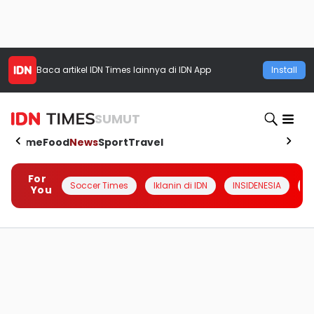
Baca artikel
IDN Times
lainnya di IDN App
Install
SUMUT
Home
Food
News
Sport
Travel
For
Soccer Times
Iklanin di IDN
INSIDENESIA
#
You