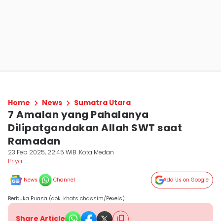
Home
News
Sumatra Utara
7 Amalan yang Pahalanya
Dilipatgandakan Allah SWT saat
Ramadan
23 Feb 2025, 22:45 WIB
Kota Medan
Priya
News
Channel
Add Us on Google
Berbuka Puasa (dok. khats chassim/Pexels)
Share Article