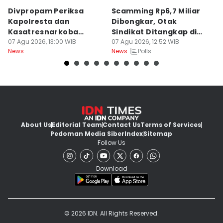
Divpropam Periksa
Scamming Rp6,7 Miliar
R
Kapolresta dan
Dibongkar, Otak
P
Kasatresnarkoba
Sindikat Ditangkap di
u
Banda Aceh, Ada Apa?
07 Agu 2026, 13:00 WIB
Medan
07 Agu 2026, 12:52 WIB
J
06
Polls
News
News
Ne
About Us
Editorial Team
Contact Us
Terms of Services
Pedoman Media Siber
Index
Sitemap
Follow Us
Download
© 2026 IDN. All Rights Reserved.