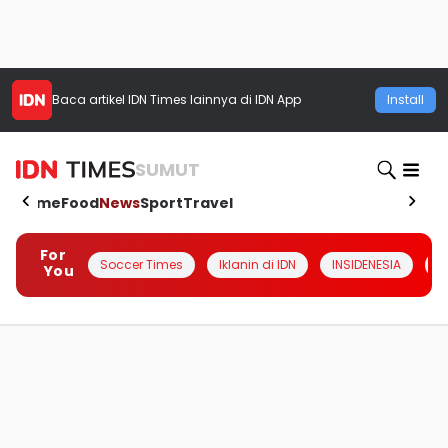
Baca artikel
IDN Times
lainnya di IDN App
Install
SUMUT
Home
Food
News
Sport
Travel
For
Soccer Times
Iklanin di IDN
INSIDENESIA
#
You