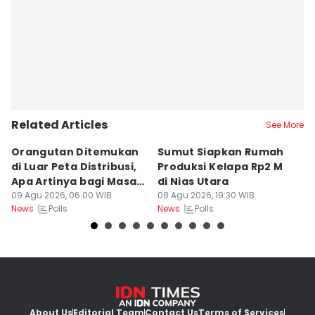
Related Articles
See More
Orangutan Ditemukan
Sumut Siapkan Rumah
H
di Luar Peta Distribusi,
Produksi Kelapa Rp2 M
L
Apa Artinya bagi Masa
di Nias Utara
S
Depan Konservasi?
09 Agu 2026, 06:00 WIB
08 Agu 2026, 19:30 WIB
T
08
Polls
Polls
News
News
Ne
About Us
Editorial Team
Contact Us
Terms of Services