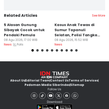
Related Articles
See More
5 Alasan Gunung
Kasus Anak Tewas di
5
Sibayak Cocok untuk
Sumur Tapanuli
W
Pendaki Pemula
Selatan, Polisi Tangkap
M
08 Agu 2026, 17:00 WIB
MH
08 Agu 2026, 15:52 WIB
M
08
Polls
News
News
Ne
About Us
Editorial Team
Contact Us
Terms of Services
Pedoman Media Siber
Index
Sitemap
Follow Us
Download