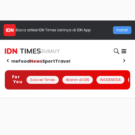
Baca artikel
IDN Times
lainnya di IDN App
Install
SUMUT
Home
Food
News
Sport
Travel
For
Soccer Times
Iklanin di IDN
INSIDENESIA
#
You