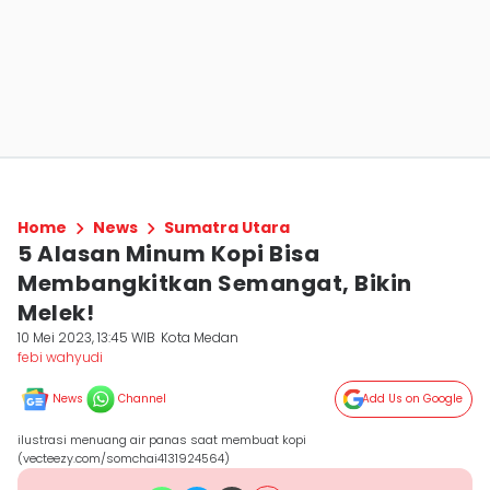
Home
News
Sumatra Utara
5 Alasan Minum Kopi Bisa
Membangkitkan Semangat, Bikin
Melek!
10 Mei 2023, 13:45 WIB
Kota Medan
febi wahyudi
News
Channel
Add Us on Google
ilustrasi menuang air panas saat membuat kopi
(vecteezy.com/somchai4131924564)