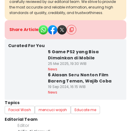
carefully reviewed by our editorial team. We strive to provide
the most accurate and reliable information, ensuring high
standards of quality, credibility, and trustworthiness.
Share Article
Curated For You
5 Game PS2 yang Bisa
Dimainkan di Mobile
25 Mei 2025, 19:30 WIB
News
6 Alasan Seru Nonton Film
Bareng Teman, Wajib Coba
19 Sep 2024, 16:15 WIB
News
Topics
Facial Wash
mencuci wajah
Educate me
Editorial Team
Editor