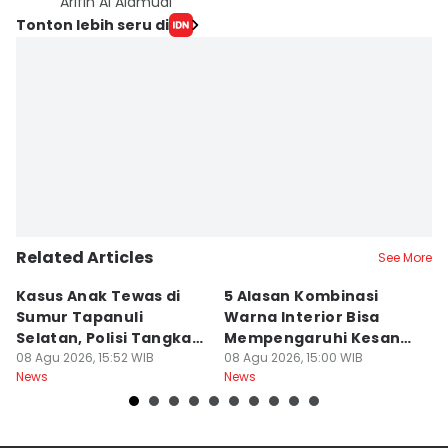
Arifin Al Alamudi
Tonton lebih seru di
Related Articles
See More
Kasus Anak Tewas di
5 Alasan Kombinasi
[
Sumur Tapanuli
Warna Interior Bisa
D
Selatan, Polisi Tangkap
Mempengaruhi Kesan
Ke
MH
08 Agu 2026, 15:52 WIB
Mewah Mobil
08 Agu 2026, 15:00 WIB
S
08
News
News
Ne