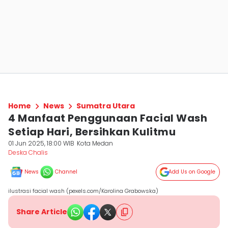
Home
News
Sumatra Utara
4 Manfaat Penggunaan Facial Wash
Setiap Hari, Bersihkan Kulitmu
01 Jun 2025, 18:00 WIB
Kota Medan
Deska Chalis
News
Channel
Add Us on Google
ilustrasi facial wash (pexels.com/Karolina Grabowska)
Share Article