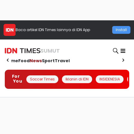
Baca artikel
IDN Times
lainnya di IDN App
Install
SUMUT
Home
Food
News
Sport
Travel
For
Soccer Times
Iklanin di IDN
INSIDENESIA
#
You