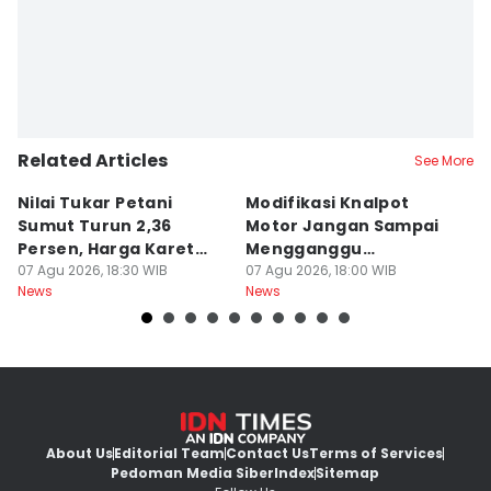
Related Articles
See More
Nilai Tukar Petani
Modifikasi Knalpot
U
Sumut Turun 2,36
Motor Jangan Sampai
K
Persen, Harga Karet
Mengganggu
L
Jadi Pemicu Utama
07 Agu 2026, 18:30 WIB
Pengendara Lain
07 Agu 2026, 18:00 WIB
07
News
News
Ne
About Us
Editorial Team
Contact Us
Terms of Services
Pedoman Media Siber
Index
Sitemap