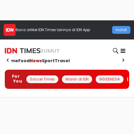
Baca artikel
IDN Times
lainnya di IDN App
Install
SUMUT
Home
Food
News
Sport
Travel
For
Soccer Times
Iklanin di IDN
INSIDENESIA
#
You