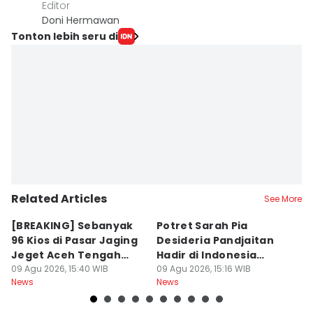
Editor
Doni Hermawan
Tonton lebih seru di
Related Articles
See More
[BREAKING] Sebanyak
Potret Sarah Pia
K
96 Kios di Pasar Jaging
Desideria Pandjaitan
P
Jeget Aceh Tengah
Hadir di Indonesia
P
Terbakar
09 Agu 2026, 15:40 WIB
Fashion Week 2026
09 Agu 2026, 15:16 WIB
09
News
News
Ne