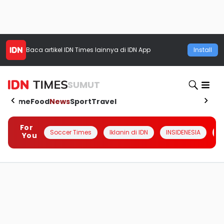
Baca artikel
IDN Times
lainnya di IDN App
Install
SUMUT
Home
Food
News
Sport
Travel
For
Soccer Times
Iklanin di IDN
INSIDENESIA
#
You