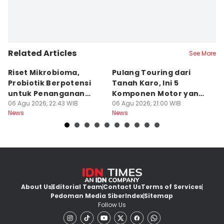
Related Articles
See More
Riset Mikrobioma,
Pulang Touring dari
M
Probiotik Berpotensi
Tanah Karo, Ini 5
W
untuk Penanganan
Komponen Motor yang
T
Jerawat
06 Agu 2026, 22:43 WIB
Wajib Dicek
06 Agu 2026, 21:00 WIB
K
06
News
News
Ne
About Us
Editorial Team
Contact Us
Terms of Services
Pedoman Media Siber
Index
Sitemap
Follow Us