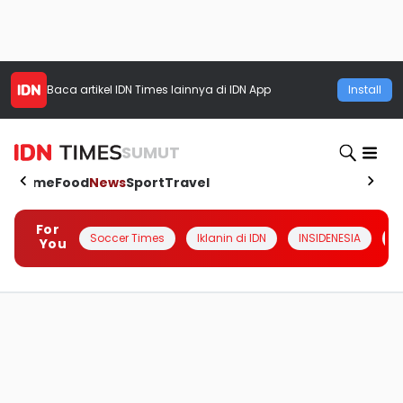
Baca artikel
IDN Times
lainnya di IDN App
Install
SUMUT
Home
Food
News
Sport
Travel
For
Soccer Times
Iklanin di IDN
INSIDENESIA
#
You