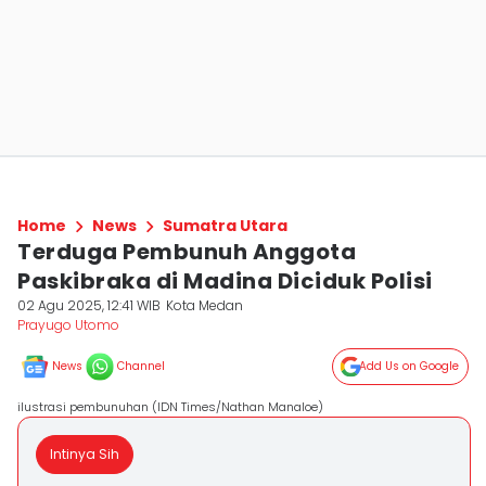
Home
News
Sumatra Utara
Terduga Pembunuh Anggota
Paskibraka di Madina Diciduk Polisi
02 Agu 2025, 12:41 WIB
Kota Medan
Prayugo Utomo
News
Channel
Add Us on Google
ilustrasi pembunuhan (IDN Times/Nathan Manaloe)
Intinya Sih