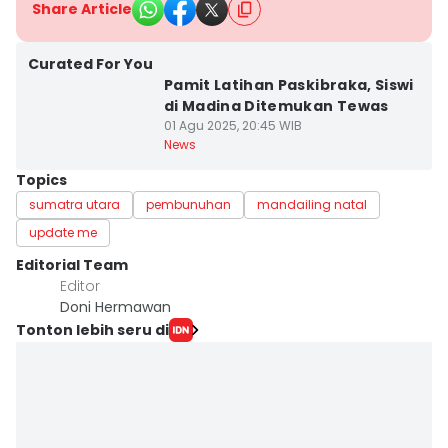
Share Article
Curated For You
Pamit Latihan Paskibraka, Siswi
di Madina Ditemukan Tewas
01 Agu 2025, 20:45 WIB
News
Topics
sumatra utara
pembunuhan
mandailing natal
update me
Editorial Team
Editor
Doni Hermawan
Tonton lebih seru di