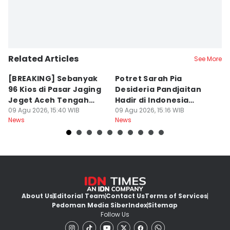
Related Articles
See More
[BREAKING] Sebanyak
Potret Sarah Pia
K
96 Kios di Pasar Jaging
Desideria Pandjaitan
P
Jeget Aceh Tengah
Hadir di Indonesia
P
Terbakar
09 Agu 2026, 15:40 WIB
Fashion Week 2026
09 Agu 2026, 15:16 WIB
09
News
News
Ne
About Us
Editorial Team
Contact Us
Terms of Services
Pedoman Media Siber
Index
Sitemap
Follow Us