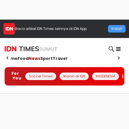
Baca artikel
IDN Times
lainnya di IDN App
Install
SUMUT
Home
Food
News
Sport
Travel
For
Soccer Times
Iklanin di IDN
INSIDENESIA
#
You