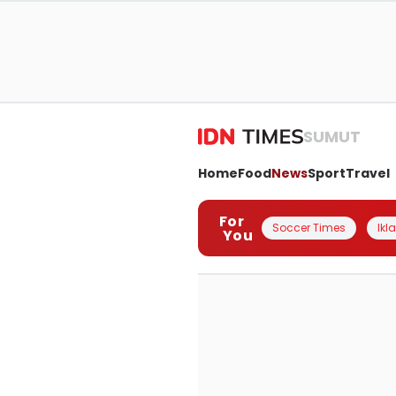
SUMUT
Home
Food
News
Sport
Travel
For
Soccer Times
Ikl
You