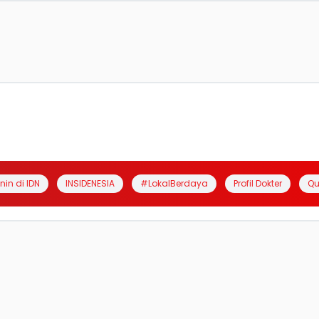
anin di IDN
INSIDENESIA
#LokalBerdaya
Profil Dokter
Qu