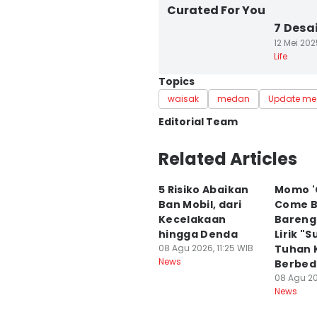
Curated For You
7 Desa
12 Mei 202
Life
Topics
waisak
medan
Update me
Editorial Team
Editor
Related Articles
Indah Permata Sari
5 Risiko Abaikan
Momo '
Editor
Ban Mobil, dari
Come B
Doni Hermawan
Kecelakaan
Bareng 
hingga Denda
Lirik "
08 Agu 2026, 11:25 WIB
Tuhan 
News
Berbed
08 Agu 20
News