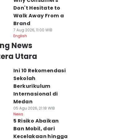
Why Consumers
Don't Hesitate to
Walk Away From a
Brand
7 Aug 2026, 11:00 WIB
English
ing News
era Utara
Ini 10 Rekomendasi
Sekolah
kter Forensik:
PTP Nonpetikemas
Endari Suci
Berkurikulum
uka Tembak
Raih Dua
Mengejar Mimpi
Internasional di
ntan Istri Polisi
Penghargaan di PR
Lewat Sekolah
Medan
i Medan
Awards 2026
Sawit Lestari
05 Agu 2026, 21:18 WIB
erkarakter
07 Agu 2026, 21:14 WIB
07 Agu 2026, 19:49 WI
News
News
News
empel
5 Risiko Abaikan
 Agu 2026, 21:29 WIB
Polls
ws
Ban Mobil, dari
Kecelakaan hingga