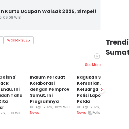
in Kartu Ucapan Waisak 2025, Simpel!
5, 09:08 WIB
Trend
Waisak 2025
Sumat
See More
Geisha'
Inalum Perkuat
Ragukan Sebab
Do
ack
Kolaborasi
Kematian,
L
Enau, Ini
dengan Pemprov
Keluarga Eks Istri
Ma
Sudah Tahu
Sumut, Ini
Polisi Lapor ke
d
Kita
Programnya
Polda
B
a"
08 Agu 2026, 08:21 WIB
08 Agu 2026, 07:25 WIB
T
Polls
News
News
26, 11:00 WIB
07
Ne