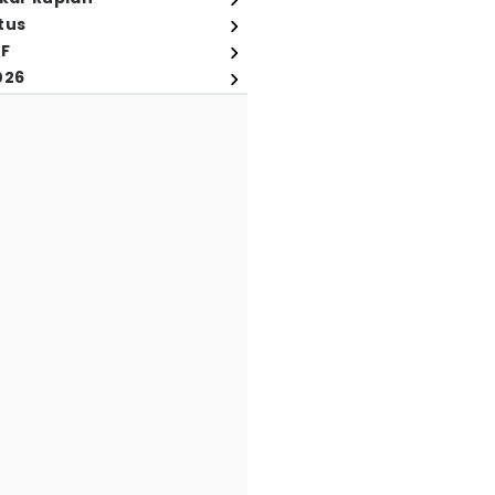
tus
FF
026