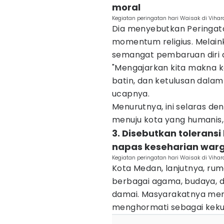
moral
Kegiatan peringatan hari Waisak di Vih
Dia menyebutkan Peringata
momentum religius. Melai
semangat pembaruan diri d
"Mengajarkan kita makna ke
batin, dan ketulusan dala
ucapnya.
Menurutnya, ini selaras d
menuju kota yang humanis,
3. Disebutkan toleran
napas keseharian war
Kegiatan peringatan hari Waisak di Vih
Kota Medan, lanjutnya, r
berbagai agama, budaya, 
damai. Masyarakatnya menjun
menghormati sebagai keku