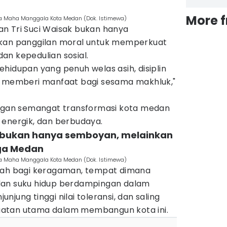
More 
ara Maha Manggala Kota Medan (Dok. Istimewa)
n Tri Suci Waisak bukan hanya
nkan panggilan moral untuk memperkuat
an kepedulian sosial.
hidupan yang penuh welas asih, disiplin
m memberi manfaat bagi sesama makhluk,"
engan semangat transformasi kota medan
 energik, dan berbudaya.
si bukan hanya semboyan, melainkan
ga Medan
ara Maha Manggala Kota Medan (Dok. Istimewa)
umah bagi keragaman, tempat dimana
dan suku hidup berdampingan dalam
jung tinggi nilai toleransi, dan saling
atan utama dalam membangun kota ini.