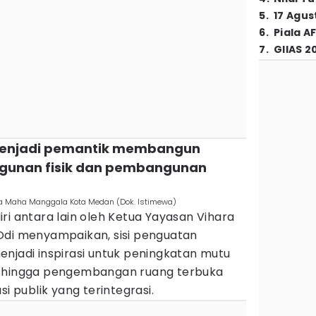
5
.
17 Agus
6
.
Piala A
7
.
GIIAS 2
 menjadi pemantik membangun
ngunan fisik dan pembangunan
ara Maha Manggala Kota Medan (Dok. Istimewa)
ri antara lain oleh Ketua Yayasan Vihara
Odi menyampaikan, sisi penguatan
njadi inspirasi untuk peningkatan mutu
, hingga pengembangan ruang terbuka
si publik yang terintegrasi.