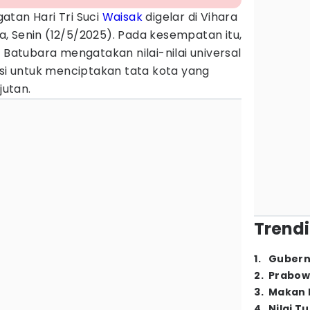
gatan Hari Tri Suci
Waisak
digelar di Vihara
, Senin (12/5/2025). Pada kesempatan itu,
a Batubara mengatakan nilai-nilai universal
asi untuk menciptakan tata kota yang
jutan.
Trendi
1
.
Gubern
2
.
Prabow
3
.
Makan B
4
.
Nilai T