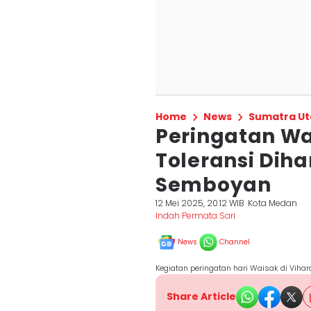
Home
News
Sumatra Ut
Peringatan Wa
Toleransi Dih
Semboyan
12 Mei 2025, 20:12 WIB
Kota Medan
Indah Permata Sari
News
Channel
Kegiatan peringatan hari Waisak di Vih
Share Article