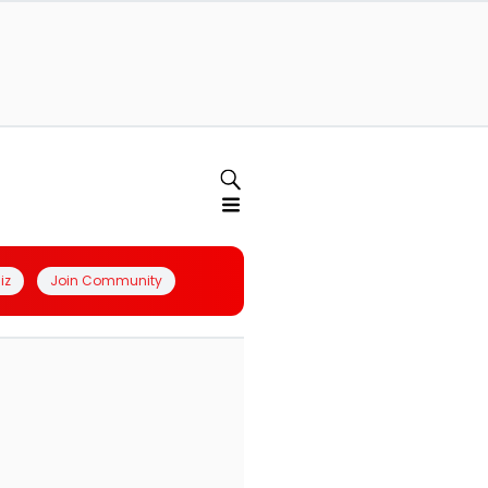
iz
Join Community