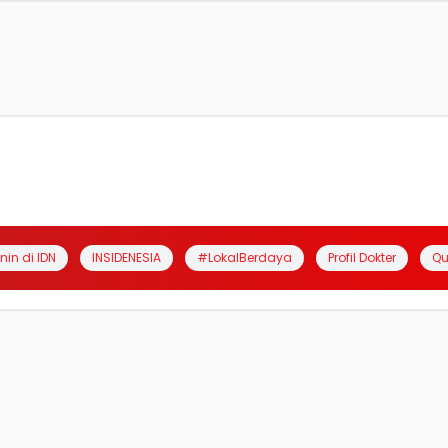
anin di IDN
INSIDENESIA
#LokalBerdaya
Profil Dokter
Qu