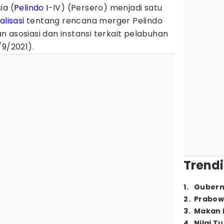
ia (
Pelindo I
-IV) (Persero) menjadi satu
alisasi
tentang rencana merger Pelindo
 asosiasi dan instansi terkait pelabuhan
/9/2021).
Trendi
1
.
Gubern
2
.
Prabow
3
.
Makan B
4
.
Nilai T