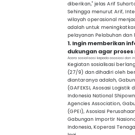
diberikan," jelas Arif Suhar
Sehingga menurut Arif, In
wilayah operasional menja
adalah untuk meningkatkan 
pelayanan Pelabuhan dan la
1. Ingin memberikan in
dukungan agar proses m
Acara sosialisasi kepada asosiasi dan insta
Kegiatan sosialisasi berla
(27/9) dan dihadiri oleh b
diantaranya adalah, Gabun
(GAFEKSI, Asosasi Logistik 
Indonesia National Shipown
Agencies Association, Gab
(GPEI), Asosiasi Perusahaa
Gabungan Importir Nasiona
Indonesia, Koperasi Tenag
lagi.