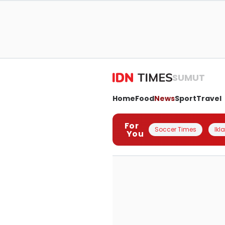
SUMUT
Home
Food
News
Sport
Travel
For
Soccer Times
Ikl
You