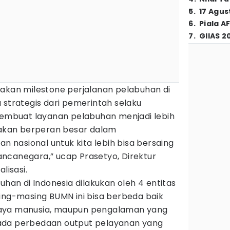
5
.
17 Agus
6
.
Piala A
7
.
GIIAS 2
pakan milestone perjalanan pelabuhan di
 strategis dari pemerintah selaku
mbuat layanan pelabuhan menjadi lebih
i akan berperan besar dalam
nasional untuk kita lebih bisa bersaing
ncanegara,” ucap Prasetyo, Direktur
lisasi.
uhan di Indonesia dilakukan oleh 4 entitas
ing-masing BUMN ini bisa berbeda baik
r daya manusia, maupun pengalaman yang
ada perbedaan output pelayanan yang