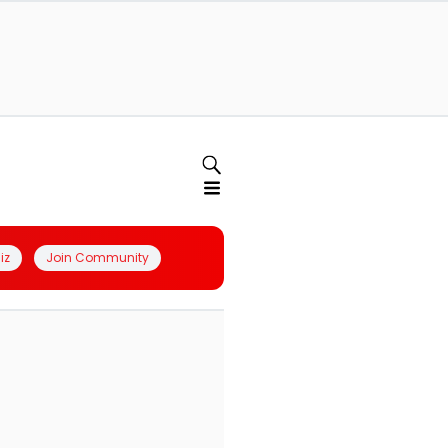
iz
Join Community