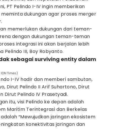
 ini, PT Pelindo I-IV ingin memberikan
us meminta dukungan agar proses merger
.
dan memerlukan dukungan dari teman-
 Karena dengan dukungan teman-teman
roses integrasi ini akan berjalan lebih
a Pelindo III, Boy Robyanto.
indak sebagai surviving entity dalam
. IDN Times)
lindo I-IV hadir dan memberi sambutan,
yo, Dirut Pelindo II Arif Suhartono, Dirut
n Dirut Pelindo IV Prasetyadi.
n itu, visi Pelindo ke depan adalah
em Maritim Terintegrasi dan Berkelas
o adalah “Mewujudkan jaringan ekosistem
eningkatan konektivitas jaringan dan