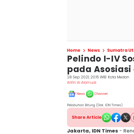
Home
News
Sumatra Ut
Pelindo I-IV S
pada Asosiasi 
28 Sep 2021, 20:15 WIB
Kota Medan
Arifin Al Alamudi
News
Channel
Pelabuhan Bitung (Dok. IDN Times)
Share Article
Jakarta, IDN Times
- Ren