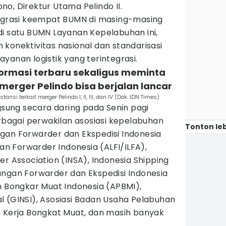
tono, Direktur Utama Pelindo II.
tegrasi keempat BUMN di masing-masing
di satu BUMN Layanan Kepelabuhan ini,
konektivitas nasional dan standarisasi
yanan logistik yang terintegrasi.
formasi terbaru sekaligus meminta
erger Pelindo bisa berjalan lancar
nsi terkait merger Pelindo I, II, III, dan IV (Dok. IDN Times)
ngsung secara daring pada Senin pagi
erbagai perwakilan asosiasi kepelabuhan
Tonton leb
gan Forwarder dan Ekspedisi Indonesia
dan Forwarder Indonesia (ALFI/ILFA),
er Association (INSA), Indonesia Shipping
ungan Forwarder dan Ekspedisi Indonesia
n Bongkar Muat Indonesia (APBMI),
l (GINSI), Asosiasi Badan Usaha Pelabuhan
a Kerja Bongkat Muat, dan masih banyak