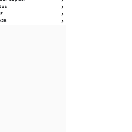
tus
FF
026