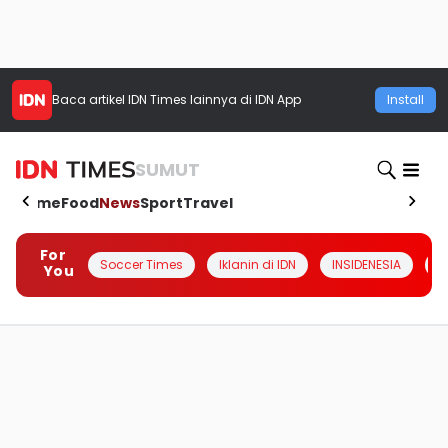
Baca artikel
IDN Times
lainnya di IDN App
Install
SUMUT
Home
Food
News
Sport
Travel
For
Soccer Times
Iklanin di IDN
INSIDENESIA
#
You