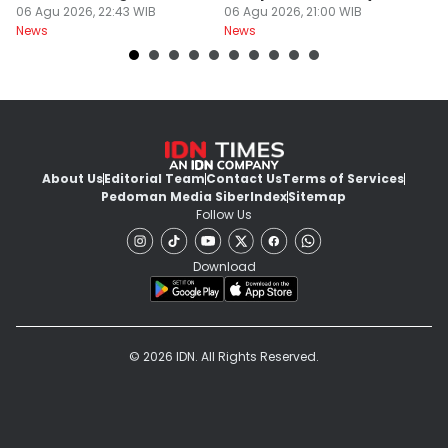
Jerawat
06 Agu 2026, 22:43 WIB
Wajib Dicek
06 Agu 2026, 21:00 WIB
K
06
News
News
Ne
About Us
Editorial Team
Contact Us
Terms of Services
Pedoman Media Siber
Index
Sitemap
Follow Us
Download
© 2026 IDN. All Rights Reserved.