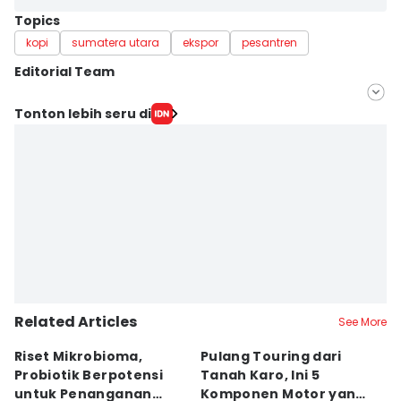
Topics
kopi
sumatera utara
ekspor
pesantren
Editorial Team
Editor
Tonton lebih seru di
Masdalena Napitupulu
Editor
Arifin Al Alamudi
Related Articles
See More
Riset Mikrobioma,
Pulang Touring dari
M
Probiotik Berpotensi
Tanah Karo, Ini 5
W
untuk Penanganan
Komponen Motor yang
T