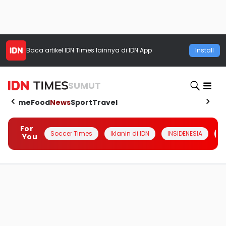
Baca artikel
IDN Times
lainnya di IDN App
Install
SUMUT
Home
Food
News
Sport
Travel
For
Soccer Times
Iklanin di IDN
INSIDENESIA
#
You