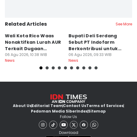
Related Articles
See More
Wali Kota Rico Waas
Bupati Deli Serdang
Y
Nonaktifkan Lurah AUR
Sebut PT Indofarm
G
Terkait Dugaan
Berkontribusi untuk
K
Pungutan Liar
06 Agu 2026, 10:38 WIB
Perekonomian
06 Agu 2026, 09:33 WIB
06
News
News
Ne
About Us
Editorial Team
Contact Us
Terms of Services
Pedoman Media Siber
Index
Sitemap
Follow Us
Download