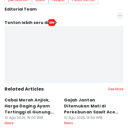
Editorial Team
Editor
Tonton lebih seru di
Prayugo Utomo
Editor
Doni Hermawan
Related Articles
See More
Cabai Merah Anjlok,
Gajah Jantan
B
Harga Daging Ayam
Ditemukan Mati di
K
Tertinggi di Gunung
Perkebunan Sawit Aceh
D
Sitoli
10 Agu 2026, 18:00 WIB
Tamiang
10 Agu 2026, 14:54 WIB
10
News
News
Ne