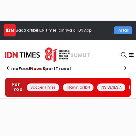
Baca artikel
IDN Times
lainnya di IDN App
Install
SUMUT
Home
Food
News
Sport
Travel
For
Soccer Times
Iklanin di IDN
INSIDENESIA
#
You