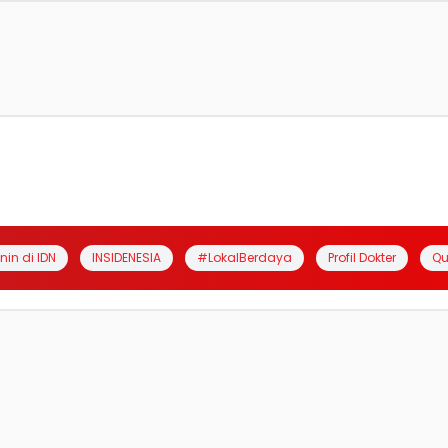
anin di IDN
INSIDENESIA
#LokalBerdaya
Profil Dokter
Qu