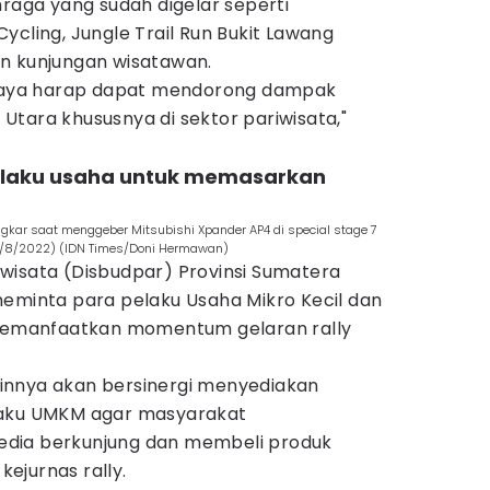
hraga yang sudah digelar seperti
ycling, Jungle Trail Run Bukit Lawang
n kunjungan wisatawan.
i saya harap dapat mendorong dampak
tara khususnya di sektor pariwisata,"
elaku usaha untuk memasarkan
Sungkar saat menggeber Mitsubishi Xpander AP4 di special stage 7
7/8/2022) (IDN Times/Doni Hermawan)
wisata (Disbudpar) Provinsi Sumatera
meminta para pelaku Usaha Mikro Kecil dan
emanfaatkan momentum gelaran rally
innya akan bersinergi menyediakan
laku UMKM agar masyarakat
dia berkunjung dan membeli produk
ejurnas rally.