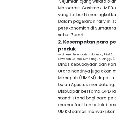
"Sejumlah ajang wisata ola
Motocross Gastrack, MTB, C
yang terbukti meningkatka
Dalam pagelaran rally in
perekonomian di Sumatera U
sebut Zumri.
2. Kesempatan para p
produk
Aksi pereli legendaris Indonesia, Rifat 
kawasan Gorbus, Simalungun, Minggu (
Dinas Kebudayaan dan Pari
Utara nantinya juga akan 
Menegah (UMKM) dapat m
bulan Agustus mendatang.
Disbudpar bersama OPD la
stand-stand bagi para pe
memanfaatkan untuk berse
UMKM sambil menyaksikan k