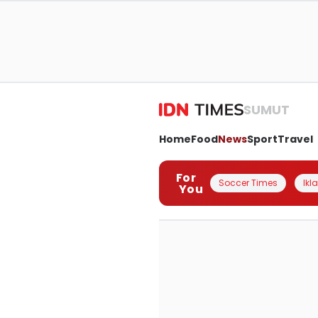
SUMUT
Home
Food
News
Sport
Travel
For
Soccer Times
Ikl
You