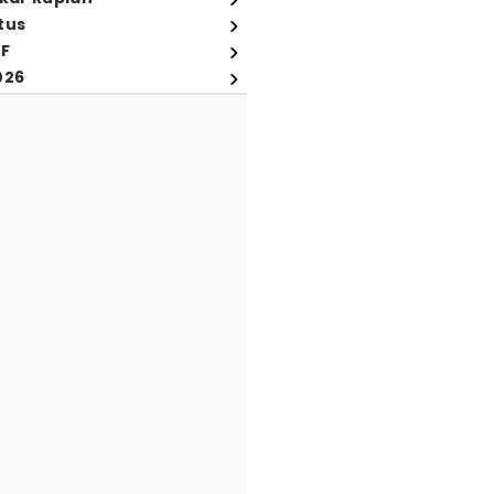
tus
FF
026