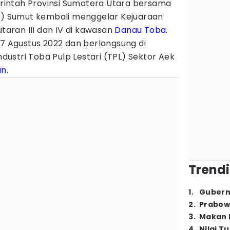
intah Provinsi Sumatera Utara bersama
MI) Sumut kembali menggelar Kejuaraan
taran III dan IV di kawasan
Danau Toba
.
 7 Agustus 2022 dan berlangsung di
ustri Toba Pulp Lestari (TPL) Sektor Aek
un
.
Trendi
1
.
Gubern
2
.
Prabow
3
.
Makan B
4
.
Nilai T