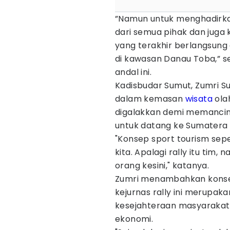
”Namun untuk menghadirka
dari semua pihak dan juga 
yang terakhir berlangsung 
di kawasan Danau Toba,” s
andal ini.
Kadisbudar Sumut, Zumri S
dalam kemasan
wisata
olah
digalakkan demi memanci
untuk datang ke Sumatera 
"Konsep sport tourism sepe
kita. Apalagi rally itu ti
orang kesini," katanya.
Zumri menambahkan konse
kejurnas rally ini merupak
kesejahteraan masyaraka
ekonomi.