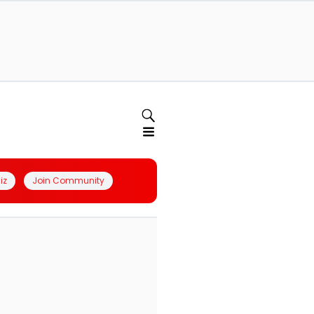
iz
Join Community