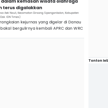
ly dalam kemasan wisata olahraga
n terus digalakkan
esa Aek Nauli, Kecamatan Girsang Sipanganbolon, Kabupaten
(Dok. IDN Times)
angkaian kejurnas yang digelar di Danau
l bakal bergulirnya kembali APRC dan WRC
Tonton leb