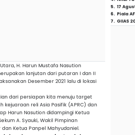
5
.
17 Agus
6
.
Piala A
7
.
GIIAS 2
tara, H. Harun Mustafa Nasution
erupakan lanjutan dari putaran I dan II
aksanakan Desember 2021 lalu di lokasi
an dari persiapan kita menuju target
 kejuaraan reli Asia Pasifik (APRC) dan
cap Harun Nasution didampingi Ketua
 Sekum A. Syauki, Wakil Pimpinan
r dan Ketua Panpel Mahyudaniel.