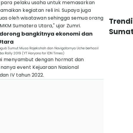
n para pelaku usaha untuk memasarkan
maikan kegiatan reli ini. Supaya juga
 luas oleh wisatawan sehingga semua orang
Trend
MKM Sumatera Utara," ujar Zumri.
Sumat
ndorong bangkitnya ekonomi dan
Utara
Wagub Sumut Musa Rajekshah dan Navigatornya Uche berhasil
a Rally 2019 (YT Haryono for IDN Times)
lahi menyambut dengan hormat dan
nanya event Kejuaraan Nasional
 dan IV tahun 2022.