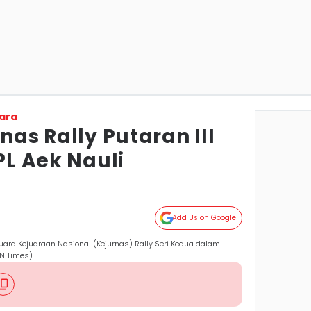
ara
nas Rally Putaran III
PL Aek Nauli
Add Us on Google
 juara Kejuaraan Nasional (Kejurnas) Rally Seri Kedua dalam
DN Times)