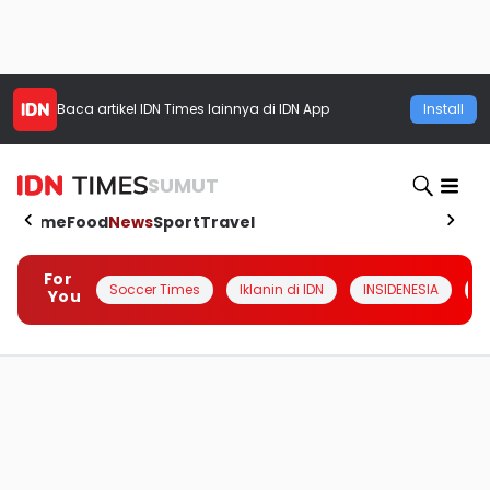
Baca artikel
IDN Times
lainnya di IDN App
Install
SUMUT
Home
Food
News
Sport
Travel
For
Soccer Times
Iklanin di IDN
INSIDENESIA
#
You