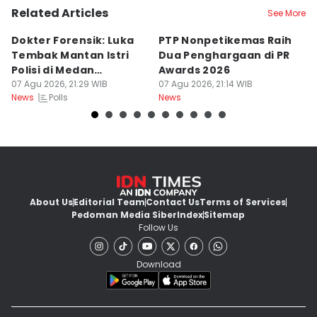
Related Articles
See More
Dokter Forensik: Luka
PTP Nonpetikemas Raih
E
Tembak Mantan Istri
Dua Penghargaan di PR
M
Polisi di Medan
Awards 2026
Sa
Berkarakter Tempel
07 Agu 2026, 21:29 WIB
07 Agu 2026, 21:14 WIB
07
Polls
News
News
Ne
About Us
Editorial Team
Contact Us
Terms of Services
Pedoman Media Siber
Index
Sitemap
Follow Us
Download