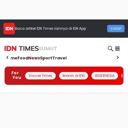
Baca artikel
IDN Times
lainnya di IDN App
Install
SUMUT
Home
Food
News
Sport
Travel
For
Soccer Times
Iklanin di IDN
INSIDENESIA
#
You