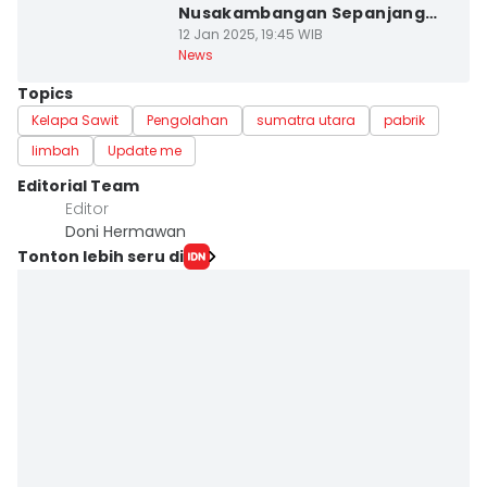
Nusakambangan Sepanjang
2024
12 Jan 2025, 19:45 WIB
News
Topics
Kelapa Sawit
Pengolahan
sumatra utara
pabrik
limbah
Update me
Editorial Team
Editor
Doni Hermawan
Tonton lebih seru di