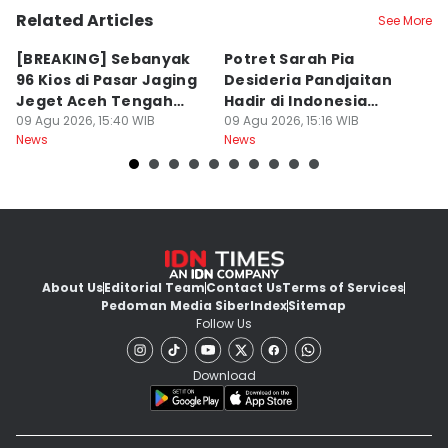
Related Articles
See More
[BREAKING] Sebanyak
Potret Sarah Pia
K
96 Kios di Pasar Jaging
Desideria Pandjaitan
P
Jeget Aceh Tengah
Hadir di Indonesia
P
Terbakar
09 Agu 2026, 15:40 WIB
Fashion Week 2026
09 Agu 2026, 15:16 WIB
09
News
News
Ne
About Us
Editorial Team
Contact Us
Terms of Services
Pedoman Media Siber
Index
Sitemap
Follow Us
Download