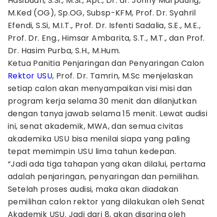
Hasibuan, S.Si., M.Si., Apt., Dr. dr. Johny Marpaung,
M.Ked (OG), Sp.OG, Subsp-KFM, Prof. Dr. Syahril
Efendi, S.Si, M.I.T., Prof. Dr. Isfenti Sadalia, S.E., M.E.,
Prof. Dr. Eng., Himsar Ambarita, S.T., M.T., dan Prof.
Dr. Hasim Purba, S.H., M.Hum.
Ketua Panitia Penjaringan dan Penyaringan Calon
Rektor USU
, Prof. Dr. Tamrin, M.Sc menjelaskan
setiap calon akan menyampaikan visi misi dan
program kerja selama 30 menit dan dilanjutkan
dengan tanya jawab selama 15 menit. Lewat audisi
ini, senat akademik, MWA, dan semua civitas
akademika USU bisa menilai siapa yang paling
tepat memimpin USU lima tahun kedepan.
“Jadi ada tiga tahapan yang akan dilalui, pertama
adalah penjaringan, penyaringan dan pemilihan.
Setelah proses audisi, maka akan diadakan
pemilihan calon rektor yang dilakukan oleh Senat
Akademik USU. Jadi dari 8, akan disaring oleh