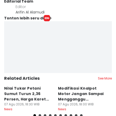
Editorial Team
Editor
Arifin Al Alamudi
Tonton lebih seru di
Related Articles
See More
Nilai Tukar Petani
Modifikasi Knalpot
U
Sumut Turun 2,36
Motor Jangan Sampai
K
Persen, Harga Karet
Mengganggu
L
Jadi Pemicu Utama
07 Agu 2026, 18:30 WIB
Pengendara Lain
07 Agu 2026, 18:00 WIB
07
News
News
Ne