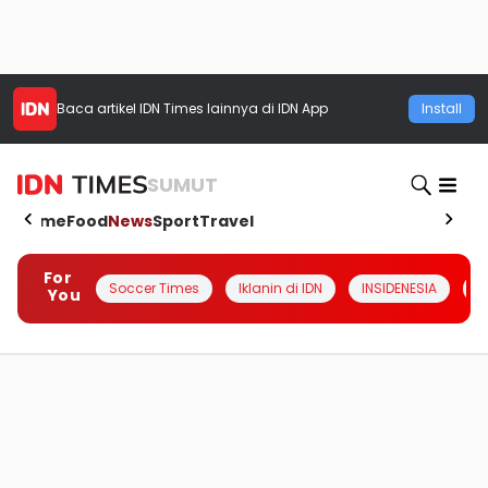
Baca artikel
IDN Times
lainnya di IDN App
Install
SUMUT
Home
Food
News
Sport
Travel
For
Soccer Times
Iklanin di IDN
INSIDENESIA
#
You