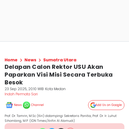
Home
News
Sumatra Utara
Delapan Calon Rektor USU Akan
Paparkan Visi Misi Secara Terbuka
Besok
23 Sep 2025, 20:10 WIB
Kota Medan
Indah Permata Sari
News
Channel
Add Us on Google
Prof. Dr. Tamrin, M.Sc (Kiri) didampingi Sekretaris Panitia, Prof. Dr. Ir. Luhut
Sihombing, M.P. (IDN Times/Arifin Al Alamudi)