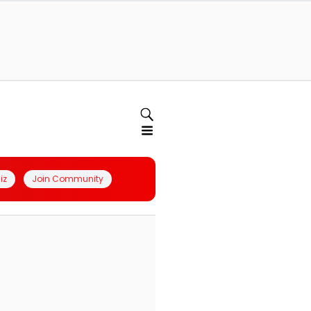
iz
Join Community