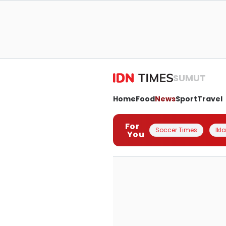
SUMUT
Home
Food
News
Sport
Travel
For
Soccer Times
Ikl
You