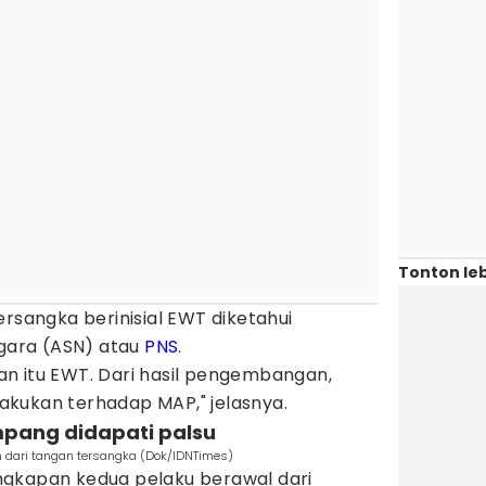
Tonton leb
ersangka berinisial EWT diketahui
egara (ASN) atau
PNS
.
n itu EWT. Dari hasil pengembangan,
kukan terhadap MAP," jelasnya.
umpang didapati palsu
 dari tangan tersangka (Dok/IDNTimes)
ngkapan kedua pelaku berawal dari