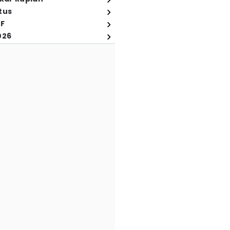
tus
FF
026