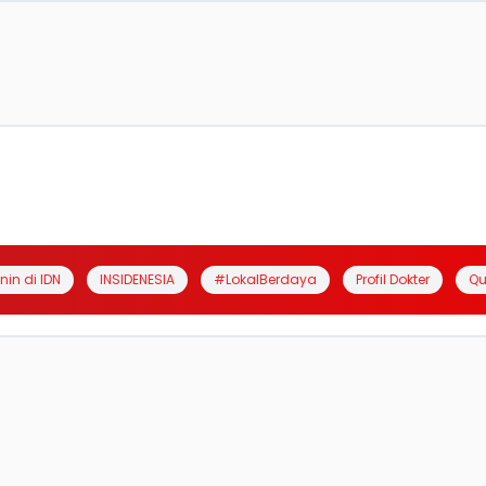
anin di IDN
INSIDENESIA
#LokalBerdaya
Profil Dokter
Qu