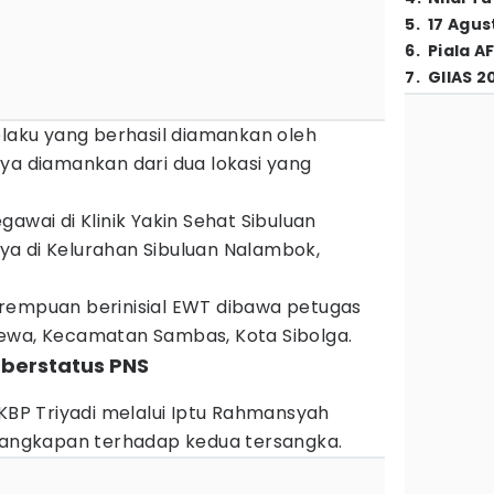
5
.
17 Agus
6
.
Piala A
7
.
GIIAS 2
elaku yang berhasil diamankan oleh
ya diamankan dari dua lokasi yang
awai di Klinik Yakin Sehat Sibuluan
a di Kelurahan Sibuluan Nalambok,
rempuan berinisial EWT dibawa petugas
ewa, Kecamatan Sambas, Kota Sibolga.
 berstatus PNS
AKBP Triyadi melalui Iptu Rahmansyah
ngkapan terhadap kedua tersangka.