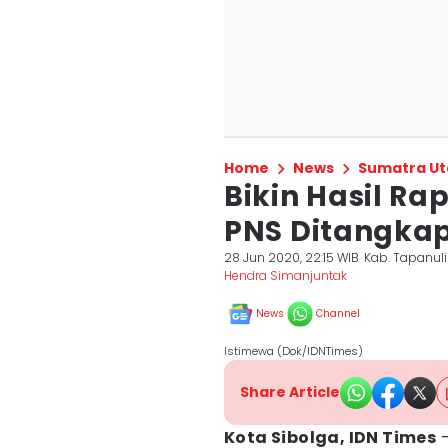
Home
News
Sumatra Ut
Bikin Hasil Ra
PNS Ditangkap 
28 Jun 2020, 22:15 WIB
Kab. Tapanul
Hendra Simanjuntak
News
Channel
Istimewa (Dok/IDNTimes)
Share Article
Kota Sibolga, IDN Times
-