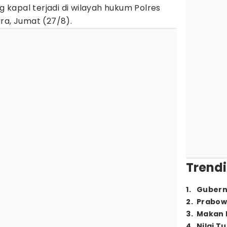
kapal terjadi di wilayah hukum Polres
ra, Jumat (27/8).
Trendi
1
.
Gubern
2
.
Prabow
3
.
Makan B
4
.
Nilai T