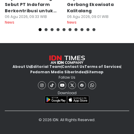
Sebut PT Indofarm
Gerbang Ekowisata
I
Berkontribusi untuk
Kalitalang
P
Perekonomian
06 Agu 2026, 09:33 WIB
06 Agu 2026, 09:01 WIB
L
06
News
News
Ne
About Us
Editorial Team
Contact Us
Terms of Services
Pedoman Media Siber
Index
Sitemap
Follow Us
Download
© 2026 IDN. All Rights Reserved.