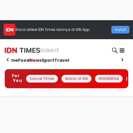
Baca artikel
IDN Times
lainnya di IDN App
Install
SUMUT
Home
Food
News
Sport
Travel
For
Soccer Times
Iklanin di IDN
INSIDENESIA
#
You