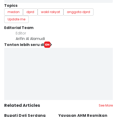
Topics
medan
dprd
wakil rakyat
anggota dprd
Update me
Editorial Team
Editor
Arifin Al Alamudi
Tonton lebih seru di
Related Articles
See More
Bupati Deli Serdang
Yayasan AHM Resmikan
P