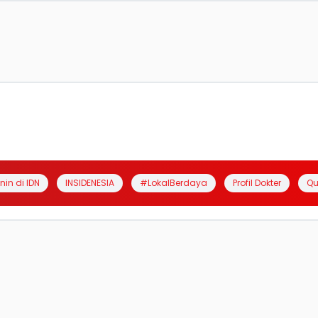
anin di IDN
INSIDENESIA
#LokalBerdaya
Profil Dokter
Qu