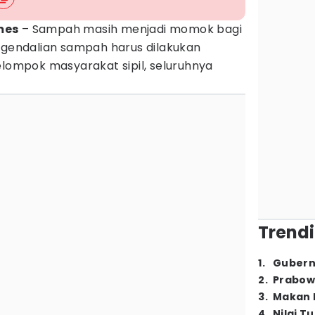
mes
– Sampah masih menjadi momok bagi
engendalian sampah harus dilakukan
elompok masyarakat sipil, seluruhnya
Trendi
1
.
Gubern
2
.
Prabow
3
.
Makan B
4
.
Nilai T