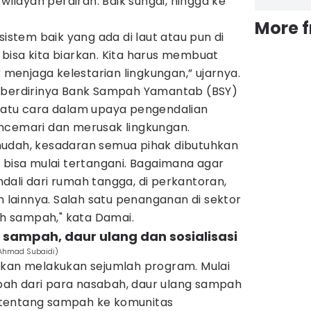
layah perairan. Baik sungai, hingga ke
More 
tem baik yang ada di laut atau pun di
ak bisa kita biarkan. Kita harus membuat
k menjaga kelestarian lingkungan,” ujarnya.
, berdirinya Bank Sampah Yamantab (BSY)
satu cara dalam upaya pengendalian
ncemari dan merusak lingkungan.
mudah, kesadaran semua pihak dibutuhkan
 bisa mulai tertangani. Bagaimana agar
ali dari rumah tangga, di perkantoran,
n lainnya. Salah satu penanganan di sektor
lah sampah," kata Damai.
sampah, daur ulang dan sosialisasi
/Ahmad Subaidi)
akan melakukan sejumlah program. Mulai
ah dari para nasabah, daur ulang sampah
si tentang sampah ke komunitas