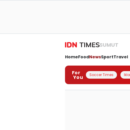
SUMUT
Home
Food
News
Sport
Travel
For
Soccer Times
Ikl
You