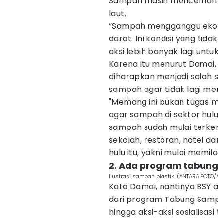
Sampah masih mencemari wi
laut.
“Sampah mengganggu ekosis
darat. Ini kondisi yang tid
aksi lebih banyak lagi untu
Karena itu menurut Damai
diharapkan menjadi salah 
sampah agar tidak lagi me
"Memang ini bukan tugas 
agar sampah di sektor hulu
sampah sudah mulai terkend
sekolah, restoran, hotel da
hulu itu, yakni mulai memi
2. Ada program tabung 
Ilustrasi sampah plastik. (ANTARA FOTO
Kata Damai, nantinya BSY 
dari program Tabung Samp
hingga aksi-aksi sosialisa