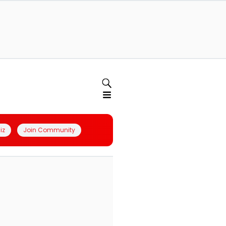
iz
Join Community