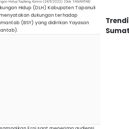
gan Hidup Tapteng, Kamis (24/11/2022). (Dok: YAMANTAB)
ngkungan Hidup (DLH) Kabupaten Tapanuli
a menyatakan dukungan terhadap
Trend
mantab (BSY) yang didirikan Yayasan
Sumat
mantab).
isampaikan Erni saat menerima audiensi