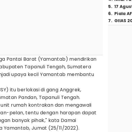
5
.
17 Agus
6
.
Piala A
7
.
GIIAS 2
ga Pantai Barat (Yamantab) mendirikan
Kabupaten Tapanuli Tengah, Sumatera
enjadi upaya kecil Yamantab membantu
) itu berlokasi di gang Anggrek,
amatan Pandan, Tapanuli Tengah.
tu unit rumah kontrakan dan mengawali
lan-pelan, tentu dengan harapan dapat
an banyak pihak," kata Damai
a Yamantab, Jumat (25/11/2022).