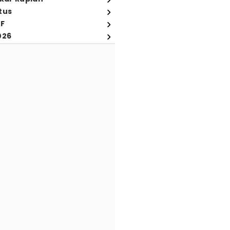
tus
FF
026