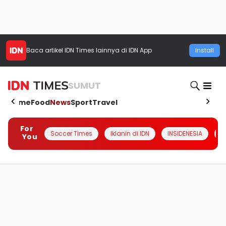
Baca artikel
IDN Times
lainnya di IDN App
Install
SUMUT
Home
Food
News
Sport
Travel
For
Soccer Times
Iklanin di IDN
INSIDENESIA
#
You