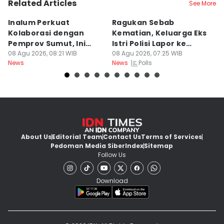
Related Articles
See More
Inalum Perkuat
Ragukan Sebab
D
Kolaborasi dengan
Kematian, Keluarga Eks
T
Pemprov Sumut, Ini
Istri Polisi Lapor ke
Po
Programnya
08 Agu 2026, 08:21 WIB
Polda
08 Agu 2026, 07:25 WIB
B
07
Polls
News
News
Ne
About Us
Editorial Team
Contact Us
Terms of Services
Pedoman Media Siber
Index
Sitemap
Follow Us
Download