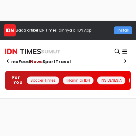
Baca artikel
IDN Times
lainnya di IDN App
Install
SUMUT
Home
Food
News
Sport
Travel
For
Soccer Times
Iklanin di IDN
INSIDENESIA
#
You