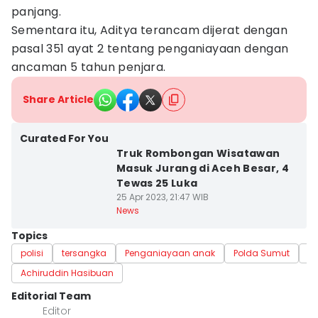
panjang.
Sementara itu, Aditya terancam dijerat dengan
pasal 351 ayat 2 tentang penganiayaan dengan
ancaman 5 tahun penjara.
Share Article
Curated For You
Truk Rombongan Wisatawan
Masuk Jurang di Aceh Besar, 4
Tewas 25 Luka
25 Apr 2023, 21:47 WIB
News
Topics
polisi
tersangka
Penganiayaan anak
Polda Sumut
Po
Achiruddin Hasibuan
Editorial Team
Editor