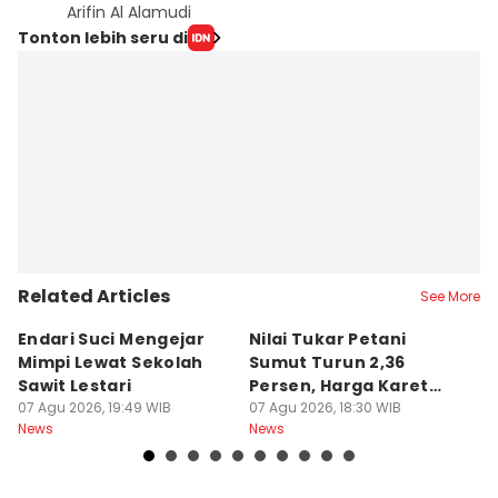
Arifin Al Alamudi
Tonton lebih seru di
Related Articles
See More
Endari Suci Mengejar
Nilai Tukar Petani
M
Mimpi Lewat Sekolah
Sumut Turun 2,36
M
Sawit Lestari
Persen, Harga Karet
M
07 Agu 2026, 19:49 WIB
Jadi Pemicu Utama
07 Agu 2026, 18:30 WIB
P
07
News
News
Ne