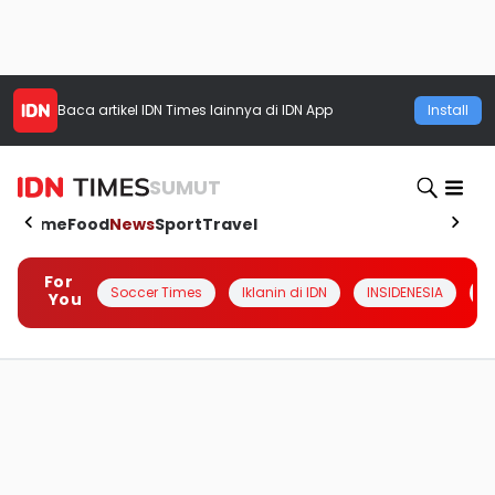
Baca artikel
IDN Times
lainnya di IDN App
Install
SUMUT
Home
Food
News
Sport
Travel
For
Soccer Times
Iklanin di IDN
INSIDENESIA
#
You