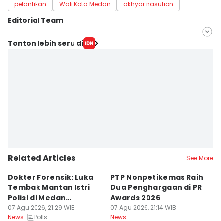
pelantikan
Wali Kota Medan
akhyar nasution
Editorial Team
Editor
Tonton lebih seru di
Arifin Al Alamudi
Editor
Indah Permatasari
Related Articles
See More
Dokter Forensik: Luka
PTP Nonpetikemas Raih
E
Tembak Mantan Istri
Dua Penghargaan di PR
M
Polisi di Medan
Awards 2026
Sa
Berkarakter Tempel
07 Agu 2026, 21:29 WIB
07 Agu 2026, 21:14 WIB
07
Polls
News
News
Ne