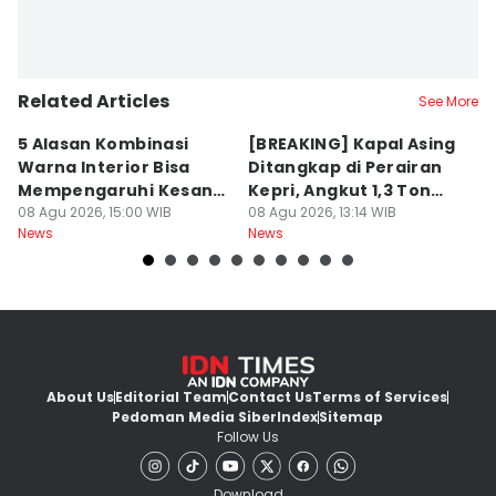
Related Articles
See More
5 Alasan Kombinasi
[BREAKING] Kapal Asing
5
Warna Interior Bisa
Ditangkap di Perairan
M
Mempengaruhi Kesan
Kepri, Angkut 1,3 Ton
h
Mewah Mobil
08 Agu 2026, 15:00 WIB
Sabu
08 Agu 2026, 13:14 WIB
08
News
News
Ne
About Us
Editorial Team
Contact Us
Terms of Services
Pedoman Media Siber
Index
Sitemap
Follow Us
Download