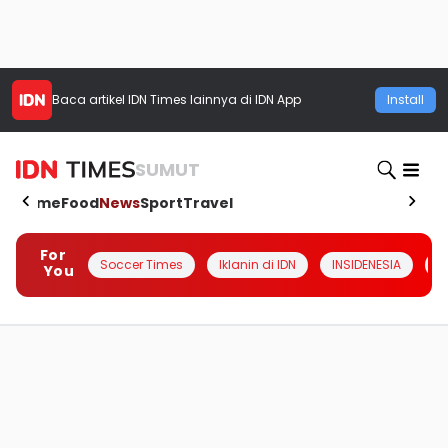
Baca artikel
IDN Times
lainnya di IDN App
Install
SUMUT
Home
Food
News
Sport
Travel
For
Soccer Times
Iklanin di IDN
INSIDENESIA
#
You