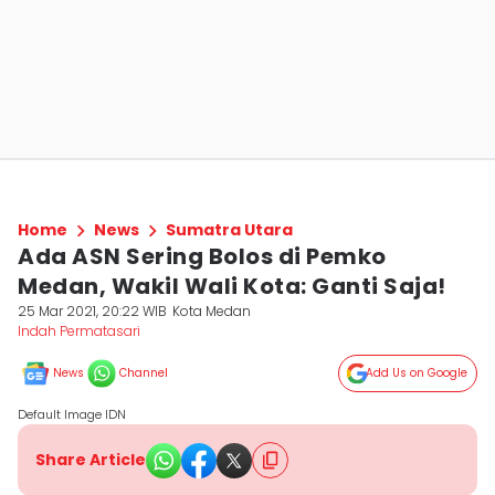
Home
News
Sumatra Utara
Ada ASN Sering Bolos di Pemko
Medan, Wakil Wali Kota: Ganti Saja!
25 Mar 2021, 20:22 WIB
Kota Medan
Indah Permatasari
News
Channel
Add Us on Google
Default Image IDN
Share Article