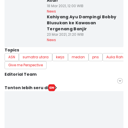
Asal!
18 Mar 2021, 12:00 WIB
News
Kahiyang Ayu Dampingi Bobby
Blusukan ke Kawasan
Tergenang Banjir
23 Mar 2021, 21:20 WIB
News
Topics
ASN
sumatra utara
kerja
medan
pns
Aulia Rahm
Give me Perspective
Editorial Team
Editor
Tonton lebih seru di
Doni Hermawan
Editor
Indah Permatasari