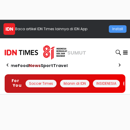
Baca artikel
IDN Times
lainnya di IDN App
Install
SUMUT
Home
Food
News
Sport
Travel
For
Soccer Times
Iklanin di IDN
INSIDENESIA
#
You