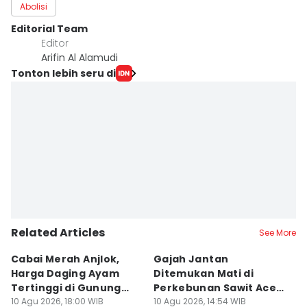
Abolisi
Editorial Team
Editor
Arifin Al Alamudi
Tonton lebih seru di
Related Articles
See More
Cabai Merah Anjlok,
Gajah Jantan
B
Harga Daging Ayam
Ditemukan Mati di
K
Tertinggi di Gunung
Perkebunan Sawit Aceh
D
Sitoli
10 Agu 2026, 18:00 WIB
Tamiang
10 Agu 2026, 14:54 WIB
10