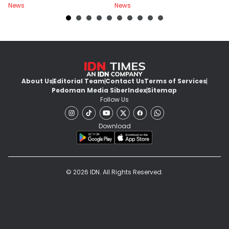
News
News
Ne
About Us
Editorial Team
Contact Us
Terms of Services
Pedoman Media Siber
Index
Sitemap
Follow Us
Download
© 2026 IDN. All Rights Reserved.