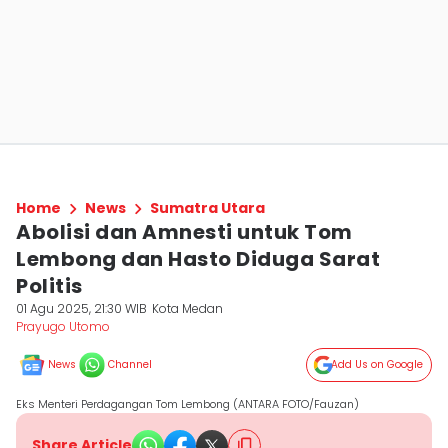
Home
News
Sumatra Utara
Abolisi dan Amnesti untuk Tom
Lembong dan Hasto Diduga Sarat
Politis
01 Agu 2025, 21:30 WIB
Kota Medan
Prayugo Utomo
News
Channel
Add Us on Google
Eks Menteri Perdagangan Tom Lembong (ANTARA FOTO/Fauzan)
Share Article