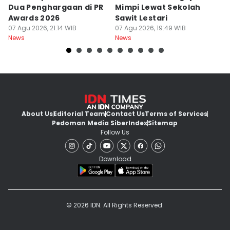
Dua Penghargaan di PR
Mimpi Lewat Sekolah
S
Awards 2026
Sawit Lestari
P
07 Agu 2026, 21:14 WIB
07 Agu 2026, 19:49 WIB
J
07
News
News
Ne
About Us
Editorial Team
Contact Us
Terms of Services
Pedoman Media Siber
Index
Sitemap
Follow Us
Download
© 2026 IDN. All Rights Reserved.