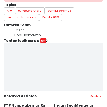
Topics
KPU
sumatera utara
pemilu serentak
pemungutan suara
Pemilu 2019
Editorial Team
Editor
Doni Hermawan
Tonton lebih seru di
Related Articles
See More
PTP Nonpetikemas Raih
Endari Suci Mengejar
Ni