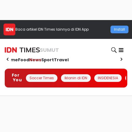
Baca artikel
IDN Times
lainnya di IDN App
Install
SUMUT
Home
Food
News
Sport
Travel
For
Soccer Times
Iklanin di IDN
INSIDENESIA
#
You