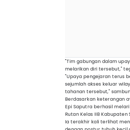
"Tim gabungan dalam upa
melarikan diri tersebut," t
"Upaya pengejaran terus b
sejumlah akses keluar wil
tahanan tersebut," sambun
Berdasarkan keterangan aw
Epi Saputra berhasil melari
Rutan Kelas IIB Kabupaten S
Ia terakhir kali terlihat 
dengan postur tubuh kecil