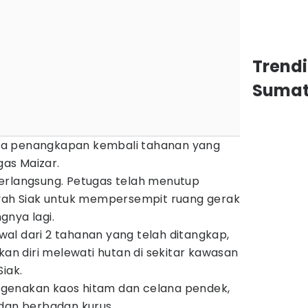
Trend
Sumat
ya penangkapan kembali tahanan yang
egas Maizar.
erlangsung. Petugas telah menutup
ayah Siak untuk mempersempit ruang gerak
gnya lagi.
al dari 2 tahanan yang telah ditangkap,
kan diri melewati hutan di sekitar kawasan
iak.
mengenakan kaos hitam dan celana pendek,
 dan berbadan kurus.