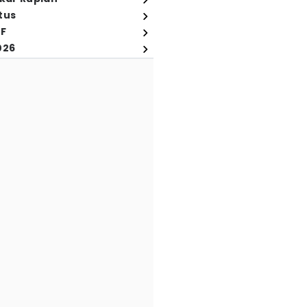
tus
FF
026