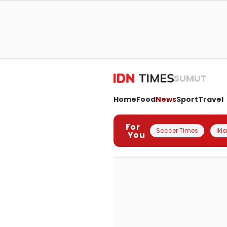
SUMUT
Home
Food
News
Sport
Travel
For
Soccer Times
Ikl
You