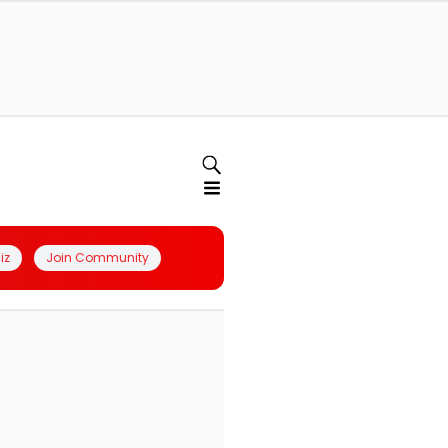
iz
Join Community