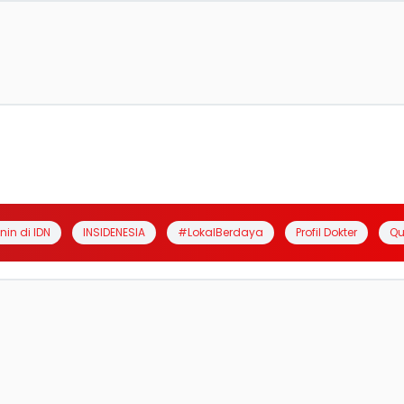
anin di IDN
INSIDENESIA
#LokalBerdaya
Profil Dokter
Qu