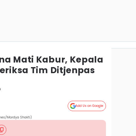
na Mati Kabur, Kepala
eriksa Tim Ditjenpas
u
Add Us on Google
Times/Mardya Shakti)