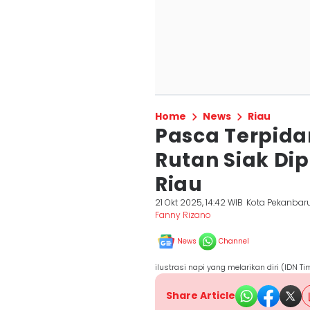
Home
News
Riau
Pasca Terpida
Rutan Siak Dip
Riau
21 Okt 2025, 14:42 WIB
Kota Pekanbar
Fanny Rizano
News
Channel
ilustrasi napi yang melarikan diri (IDN 
Share Article