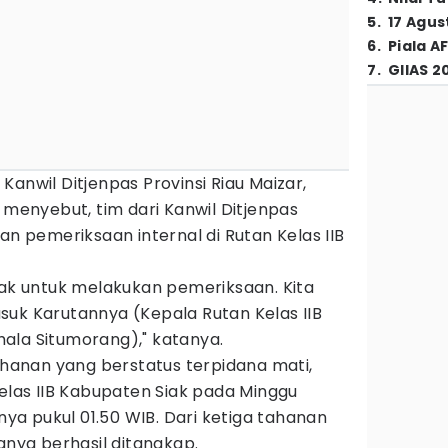
5
.
17 Agus
6
.
Piala A
7
.
GIIAS 2
anwil Ditjenpas Provinsi Riau Maizar,
 menyebut, tim dari Kanwil Ditjenpas
an pemeriksaan internal di Rutan Kelas IIB
iak untuk melakukan pemeriksaan. Kita
suk Karutannya (Kepala Rutan Kelas IIB
ala Situmorang)," katanya.
tahanan yang berstatus terpidana mati,
Kelas IIB Kabupaten Siak pada Minggu
tnya pukul 01.50 WIB. Dari ketiga tahanan
ranya berhasil ditangkap.