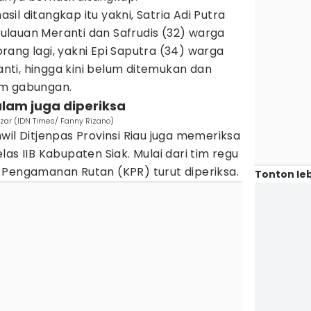
il ditangkap itu yakni, Satria Adi Putra
lauan Meranti dan Safrudis (32) warga
ang lagi, yakni Epi Saputra (34) warga
ti, hingga kini belum ditemukan dan
im gabungan.
alam juga diperiksa
izar (IDN Times/ Fanny Rizano)
wil Ditjenpas Provinsi Riau juga memeriksa
as IIB Kabupaten Siak. Mulai dari tim regu
 Pengamanan Rutan (KPR) turut diperiksa.
Tonton leb