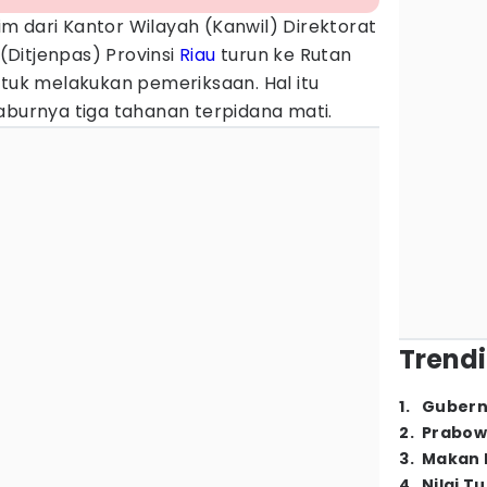
m dari Kantor Wilayah (Kanwil) Direktorat
Ditjenpas) Provinsi
Riau
turun ke Rutan
ntuk melakukan pemeriksaan. Hal itu
aburnya tiga tahanan terpidana mati.
Trendi
1
.
Gubern
2
.
Prabow
3
.
Makan B
4
.
Nilai T