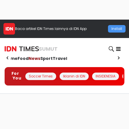
Baca artikel
IDN Times
lainnya di IDN App
Install
SUMUT
Home
Food
News
Sport
Travel
For
Soccer Times
Iklanin di IDN
INSIDENESIA
#
You