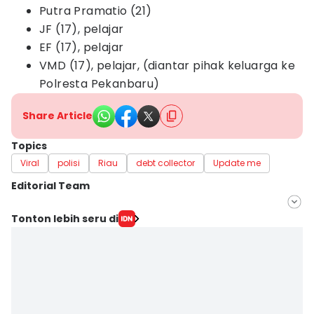
Putra Pramatio (21)
JF (17), pelajar
EF (17), pelajar
VMD (17), pelajar, (diantar pihak keluarga ke
Polresta Pekanbaru)
Share Article
Topics
Viral
polisi
Riau
debt collector
Update me
Editorial Team
Editor
Tonton lebih seru di
Fanny Rizano
Editor
Doni Hermawan