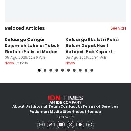
Related Articles
See More
Keluarga Curigai
Keluarga Eks Istri Polisi
P
Sejumlah Luka di Tubuh
Belum Dapat Hasil
R
Eks Istri Polisi di Medan
Autopsi: Pak Kapolri
T
05 Agu 2026, 22:39 WIB
Tolong
05 Agu 2026, 22:34 WIB
D
05
Polls
News
News
Ne
About Us
Editorial Team
Contact Us
Terms of Services
Pedoman Media Siber
Index
Sitemap
Follow Us