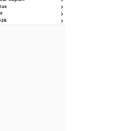
tus
FF
026