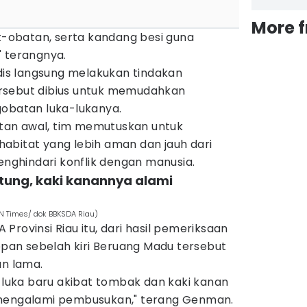
More 
obatan, serta kandang besi guna
" terangnya.
edis langsung melakukan tindakan
rsebut dibius untuk memudahkan
gobatan luka-lukanya.
an awal, tim memutuskan untuk
abitat yang lebih aman dan jauh dari
ghindari konflik dengan manusia.
ntung, kaki kanannya alami
N Times/ dok BBKSDA Riau)
Provinsi Riau itu, dari hasil pemeriksaan
depan sebelah kiri Beruang Madu tersebut
an lama.
t luka baru akibat tombak dan kaki kanan
 mengalami pembusukan," terang Genman.