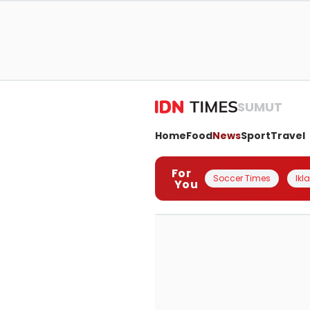
SUMUT
Home
Food
News
Sport
Travel
For
Soccer Times
Ikl
You