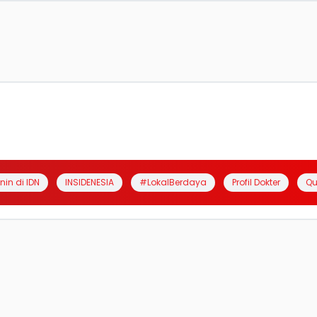
anin di IDN
INSIDENESIA
#LokalBerdaya
Profil Dokter
Qu