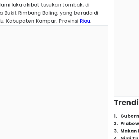
lami luka akibat tusukan tombak, di
Bukit Rimbang Baling, yang berada di
u, Kabupaten Kampar, Provinsi
Riau
.
Trendi
1
.
Gubern
2
.
Prabow
3
.
Makan B
4
.
Nilai T