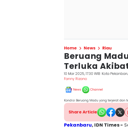
Home
News
Riau
Beruang Madu 
Terluka Akib
10 Mar 2025, 17:30 WIB
Kota Pekanbar
Fanny Rizano
News
Channel
Kondisi Beruang Madu yang terjerat dan 
Share Article
Pekanbaru
, IDN Times -
S