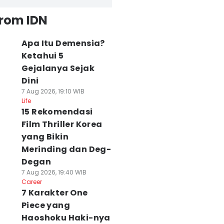
from IDN
Apa Itu Demensia?
Ketahui 5
Gejalanya Sejak
Dini
7 Aug 2026, 19:10 WIB
Life
15 Rekomendasi
Film Thriller Korea
yang Bikin
Merinding dan Deg-
Degan
7 Aug 2026, 19:40 WIB
Career
7 Karakter One
Piece yang
Haoshoku Haki-nya