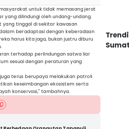
masyarakat untuk tidak memasang jerat
 yang dilindungi oleh undang-undang.
yang tinggal di sekitar kawasan
ak dalam beradaptasi dengan keberadaan
Trend
ka harus kita jaga, bukan justru diburu
Sumat
.
an terhadap perlindungan satwa liar
kum sesuai dengan peraturan yang
 juga terus berupaya melakukan patroli
stikan keseimbangan ekosistem serta
ilayah konservasi," tambahnya.
et Perbedaan Orangutan Tapanuli