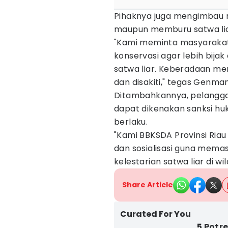
Pihaknya juga mengimbau 
maupun memburu satwa liar
"Kami meminta masyarakat 
konservasi agar lebih bij
satwa liar. Keberadaan mere
dan disakiti," tegas Genman
Ditambahkannya, pelanggar
dapat dikenakan sanksi hu
berlaku.
"Kami BBKSDA Provinsi Riau
dan sosialisasi guna mema
kelestarian satwa liar di w
Share Article
Curated For You
5 Potr