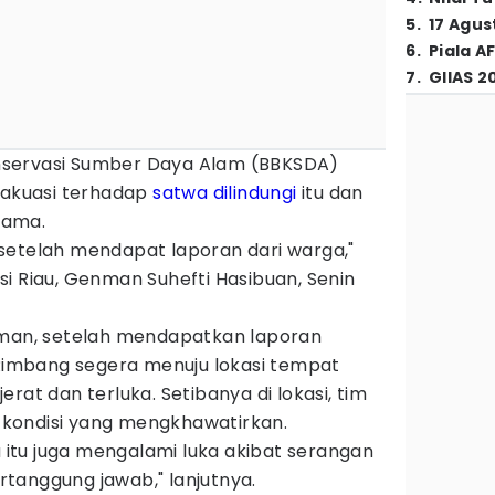
5
.
17 Agus
6
.
Piala A
7
.
GIIAS 2
Konservasi Sumber Daya Alam (BBKSDA)
evakuasi terhadap
satwa dilindungi
itu dan
tama.
setelah mendapat laporan dari warga,"
i Riau, Genman Suhefti Hasibuan, Senin
nman, setelah mendapatkan laporan
 Rimbang segera menuju lokasi tempat
rat dan terluka. Setibanya di lokasi, tim
kondisi yang mengkhawatirkan.
a itu juga mengalami luka akibat serangan
tanggung jawab," lanjutnya.