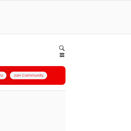
iz
Join Community