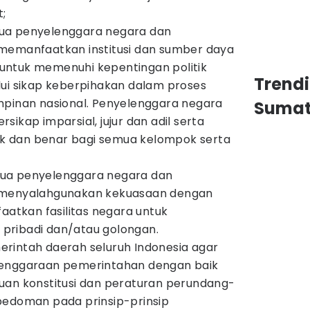
;
ua penyelenggara negara dan
memanfaatkan institusi dan sumber daya
untuk memenuhi kepentingan politik
Trend
lui sikap keberpihakan dalam proses
mpinan nasional. Penyelenggara negara
Sumat
ikap imparsial, jujur dan adil serta
aik dan benar bagi semua kelompok serta
ua penyelenggara negara dan
 menyalahgunakan kekuasaan dengan
tkan fasilitas negara untuk
, pribadi dan/atau golongan.
rintah daerah seluruh Indonesia agar
lenggaraan pemerintahan dengan baik
uan konstitusi dan peraturan perundang-
pedoman pada prinsip-prinsip