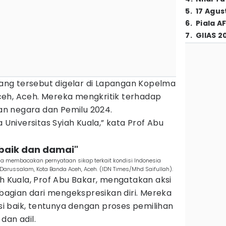
5
.
17 Agus
6
.
Piala A
7
.
GIIAS 2
orang tersebut digelar di Lapangan Kopelma
eh, Aceh. Mereka mengkritik terhadap
n negara dan Pemilu 2024.
a Universitas Syiah Kuala,” kata Prof Abu
i baik dan damai"
la membacakan pernyataan sikap terkait kondisi Indonesia
Darussalam, Kota Banda Aceh, Aceh. (IDN Times/Mhd Saifullah).
ah Kuala, Prof Abu Bakar, mengatakan aksi
gian dari mengekspresikan diri. Mereka
isi baik, tentunya dengan proses pemilihan
dan adil.