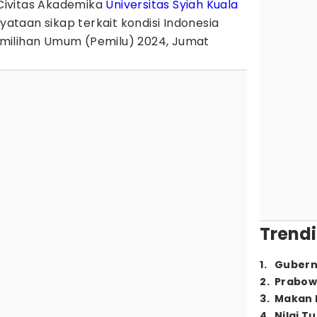
ivitas Akademika
Universitas Syiah Kuala
taan sikap terkait kondisi Indonesia
milihan Umum (Pemilu) 2024, Jumat
Trendi
1
.
Gubern
2
.
Prabow
3
.
Makan B
4
.
Nilai T