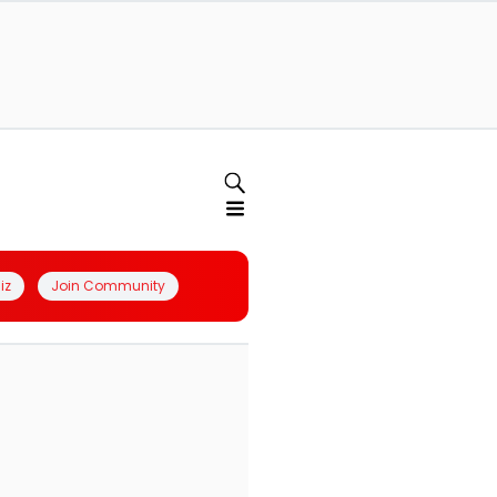
iz
Join Community