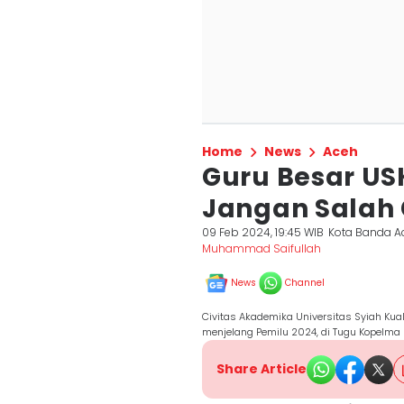
Home
News
Aceh
Guru Besar US
Jangan Salah
09 Feb 2024, 19:45 WIB
Kota Banda A
Muhammad Saifullah
News
Channel
Civitas Akademika Universitas Syiah Kua
menjelang Pemilu 2024, di Tugu Kopelma 
Share Article