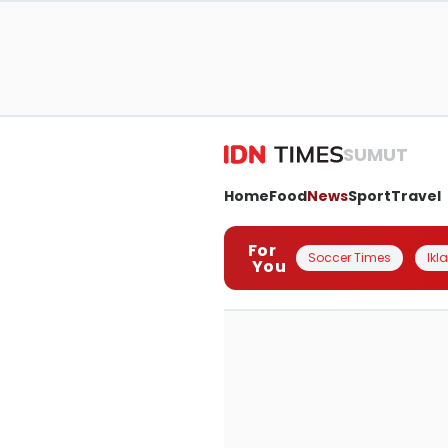
SUMUT
Home
Food
News
Sport
Travel
For
Soccer Times
Ikl
You