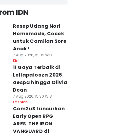
from IDN
Resep Udang Nori
Homemade, Cocok
untuk Camilan Sore
Anak!
7 Aug 2026, 15:05 WIB
Kid
11 Gaya Terbaik di
Lollapalooza 2026,
aespa hingga Olivia
Dean
7 Aug 2026, 15:30 WIB
Fashion
Com2uS Luncurkan
Early Open RPG
ARES: THE IRON
VANGUARD di