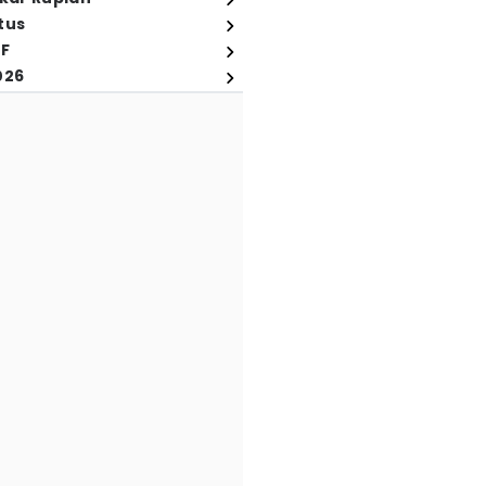
tus
FF
026