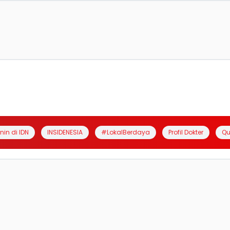
anin di IDN
INSIDENESIA
#LokalBerdaya
Profil Dokter
Qu