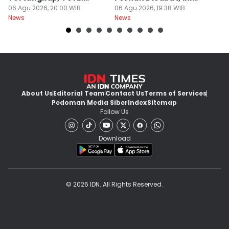
Korban 19 Orang
06 Agu 2026, 20:00 WIB
Penjelasan Pihak
06 Agu 2026, 19:38 WIB
06
News
News
Ne
Kampus
About Us
Editorial Team
Contact Us
Terms of Services
Pedoman Media Siber
Index
Sitemap
Follow Us
Download
© 2026 IDN. All Rights Reserved.