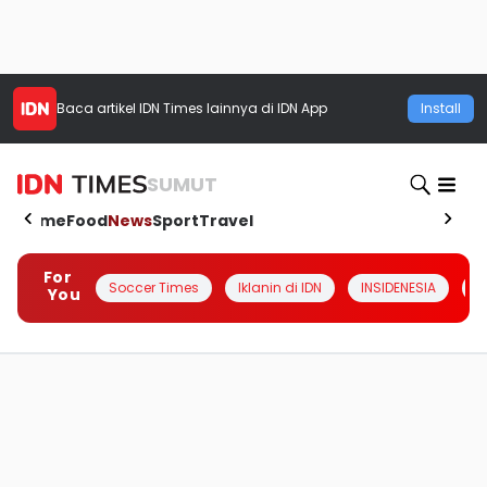
Baca artikel
IDN Times
lainnya di IDN App
Install
SUMUT
Home
Food
News
Sport
Travel
For
Soccer Times
Iklanin di IDN
INSIDENESIA
#
You