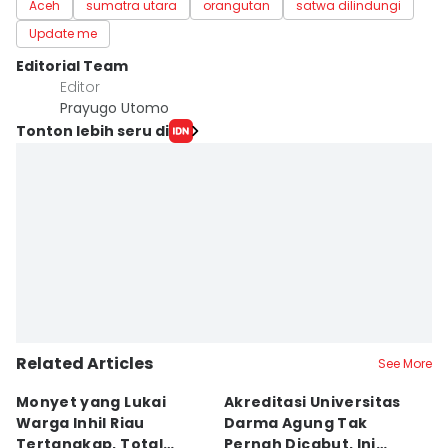
Aceh
sumatra utara
orangutan
satwa dilindungi
Update me
Editorial Team
Editor
Prayugo Utomo
Tonton lebih seru di
Related Articles
See More
Monyet yang Lukai
Akreditasi Universitas
N
Warga Inhil Riau
Darma Agung Tak
16
Tertangkap, Total
Pernah Dicabut, Ini
B