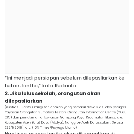
“Ini menjadi persiapan sebelum dilepasliarkan ke
hutan Jantho,” kata Rudianto.
2. Jika lulus sekolah, orangutan akan
dilepasliarkan
[ilustrasi] Sapto, Orangutan anakan yang berhasil dievakuasi oleh petugas
Yayasan Orangutan Sumatera Lestari-Orangutan Information Centre (YOSL-
OIC) dari pemukiman di kawasan Gampong Paya, Kecamatan Blangpidie,
Kabupaten Aceh Barat Daya (Abdya), Nanggroe Aceh Darussalam. Selasa
(22/1/2019) lalu. (IDN Times/Prayugo Utomo)
Nantinya, orangutan itu akan ditempatkan di