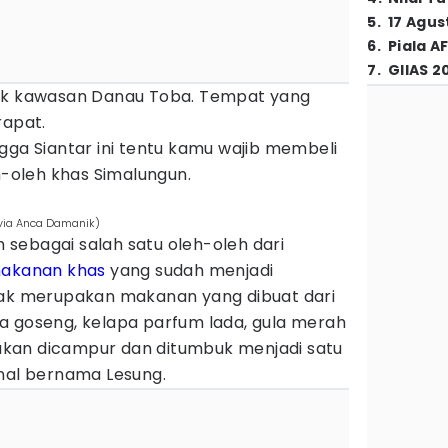
5
.
17 Agus
6
.
Piala A
7
.
GIIAS 2
suk kawasan Danau Toba. Tempat yang
rapat.
gga Siantar ini tentu kamu wajib membeli
eh-oleh khas Simalungun.
via Anca Damanik)
ih sebagai salah satu oleh-oleh dari
akanan khas
yang sudah menjadi
tak merupakan makanan yang dibuat dari
a goseng, kelapa parfum lada, gula merah
kan dicampur dan ditumbuk menjadi satu
onal bernama Lesung.