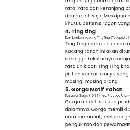
tergantung pada tingkat k
rata-rata dari keranjang b
ribu rupiah saja. Meskipun 
khusus berjenis rogon yang
4. Ting ting
Kue Bombon kacang TingTing (Tokopedia)
Ting Ting merupakan maka
Kacang tanah ini akan dit
sehingga teksturnya menja
rasa unik dari Ting Ting kh
pilihan variasi lainnya yan
masing-masing orang.
5. Gorga Motif Pahat
Ilustrasi Gorga (IDN Times/Prayugo Utom
Gorga adalah sebuah produ
dalamnya. Gorga memiliki 
cara memahat, melubangin
pengukiran dan pewarnaan