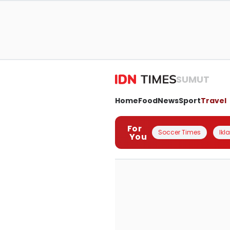
SUMUT
Home
Food
News
Sport
Travel
For
Soccer Times
Ikl
You