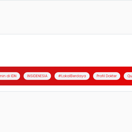
anin di IDN
INSIDENESIA
#LokalBerdaya
Profil Dokter
Qu