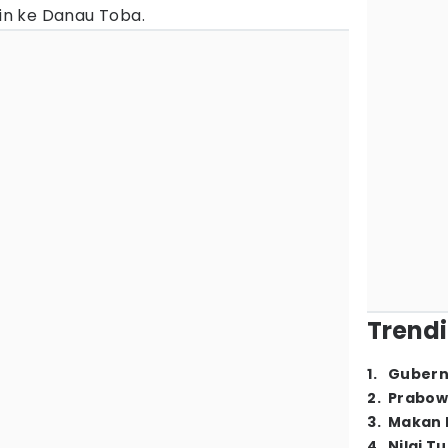
ngin ke Danau Toba.
Trendi
1
.
Gubern
2
.
Prabow
3
.
Makan B
4
.
Nilai T