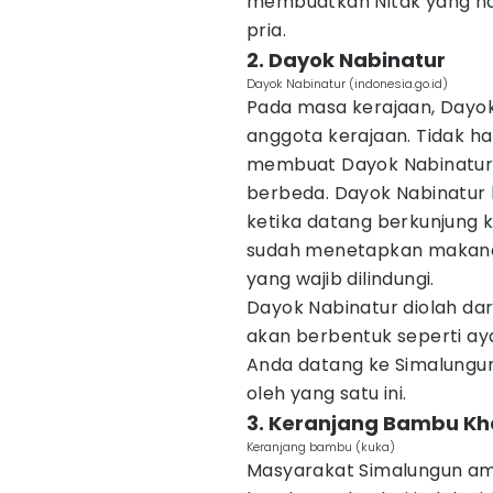
membuatkan Nitak yang na
pria.
2. Dayok Nabinatur
Dayok Nabinatur (indonesia.go.id)
Pada masa kerajaan, Dayo
anggota kerajaan. Tidak h
membuat Dayok Nabinatur in
berbeda. Dayok Nabinatur b
ketika datang berkunjung k
sudah menetapkan makanan
yang wajib dilindungi.
Dayok Nabinatur diolah dar
akan berbentuk seperti aya
Anda datang ke Simalungu
oleh yang satu ini.
3. Keranjang Bambu Kh
Keranjang bambu (kuka)
Masyarakat Simalungun am