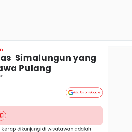
on
Khas Simalungun yang
awa Pulang
un
Add Us on Google
kerap dikunjungi di wisatawan adalah