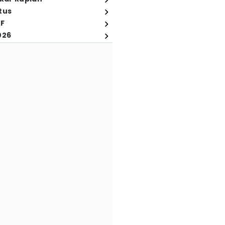
tus
FF
026