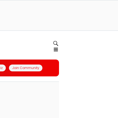
iz
Join Community