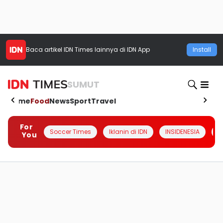
Baca artikel
IDN Times
lainnya di IDN App
Install
SUMUT
Home
Food
News
Sport
Travel
For
Soccer Times
Iklanin di IDN
INSIDENESIA
#
You