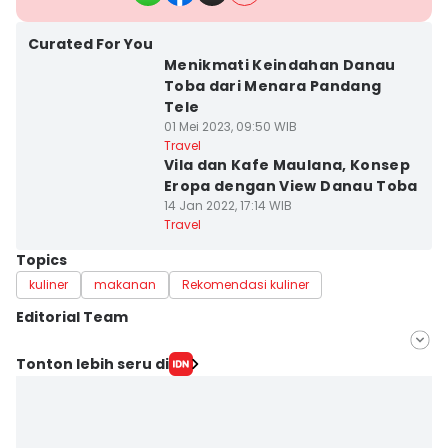
Curated For You
Menikmati Keindahan Danau
Toba dari Menara Pandang
Tele
01 Mei 2023, 09:50 WIB
Travel
Vila dan Kafe Maulana, Konsep
Eropa dengan View Danau Toba
14 Jan 2022, 17:14 WIB
Travel
Topics
kuliner
makanan
Rekomendasi kuliner
Editorial Team
Editor
Tonton lebih seru di
Doni Hermawan
Editor
Indah Permatasari