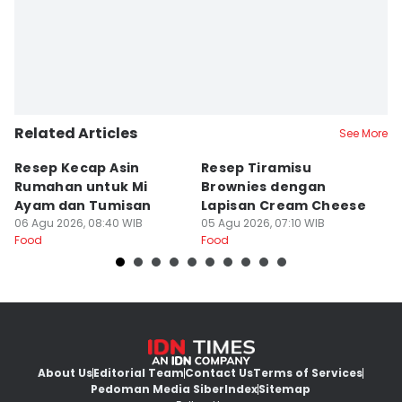
Related Articles
See More
Resep Kecap Asin
Resep Tiramisu
5
Rumahan untuk Mi
Brownies dengan
S
Ayam dan Tumisan
Lapisan Cream Cheese
P
06 Agu 2026, 08:40 WIB
05 Agu 2026, 07:10 WIB
04
Food
Food
Fo
About Us
Editorial Team
Contact Us
Terms of Services
Pedoman Media Siber
Index
Sitemap